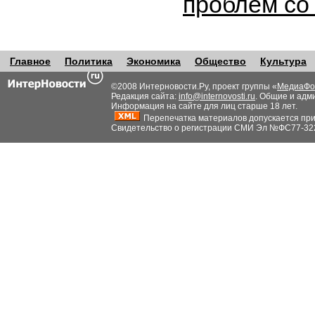
проблем со
Главное
Политика
Экономика
Общество
Культура
©2008 Интерновости.Ру, проект группы «
МедиаФо
Редакция сайта:
info@internovosti.ru
. Общие и адм
Информация на сайте для лиц старше 18 лет.
Перепечатка материалов допускается при н
Свидетельство о регистрации СМИ Эл №ФС77-32