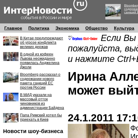
Bloomber
содержан
санкций 
Главное
Политика
Экономика
Общество
Культура
Если Вы
В Китае предупреждают
об угрозе конфликта
пожалуйста, вы
великих держав
В одной из кофеен
и нажмите Ctrl+
Львова неожиданно
появилась Анджелина
Джоли
Ирина Алле
Bloomberg рассказал о
содержании нового
пакета санкций ЕС
может вый
против России
В МИД указали на
массовый отток
чиновников из
администрации Байдена
24.1.2011 17:
Папа Римский хотел бы
приехать в Киев
Фо
Новости шоу-бизнеса
И