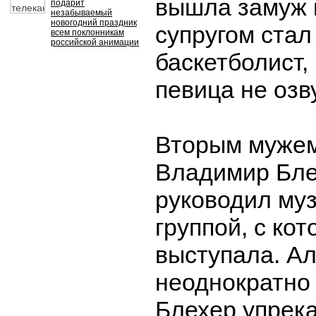
вышла замуж в
подарит
незабываемый
новогодний праздник
супругом стал
всем поклонникам
российской анимации
баскетболист,
певица не озв
Вторым мужем
Владимир Бле
руководил му
группой, с ко
выступала. А
неоднократно 
Блехер упрека