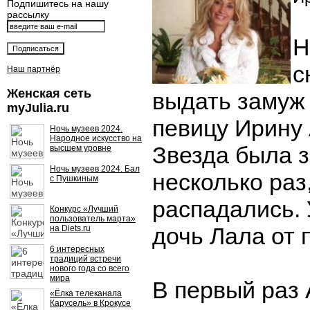
Подпишитесь на нашу
рассылку
Н
с
Наш партнёр
Женская сеть
выдать замуж
myJulia.ru
певицу Ирину 
Ночь музеев 2024.
Народное искусство на
Звезда была 
высшем уровне
Ночь музеев 2024. Бал
несколько раз
с Пушкиным
распадались. 
Конкурс «Лучший
пользователь марта»
дочь Лала от 
на Diets.ru
6 интересных
традиций встречи
нового года со всего
мира
В первый раз
«Ёлка телеканала
Карусель» в Крокусе