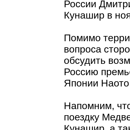
России Дмитр
Кунашир в ноя
Помимо терри
вопроса сторо
обсудить воз
Россию премь
Японии Наото
Напомним, чт
поездку Медв
Кунашир, а та