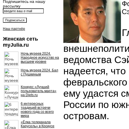
Подпишитесь на нашу
Фо
рассылку
С
Наш партнёр
Г
Женская сеть
myJulia.ru
внешнеполити
Ночь музеев 2024.
ведомства Сэ
Народное искусство на
высшем уровне
надеется, что
Ночь музеев 2024. Бал
с Пушкиным
февральского 
Конкурс «Лучший
ему удастся с
пользователь марта»
на Diets.ru
России по юж
6 интересных
традиций встречи
нового года со всего
островам.
мира
«Ёлка телеканала
Карусель» в Крокусе