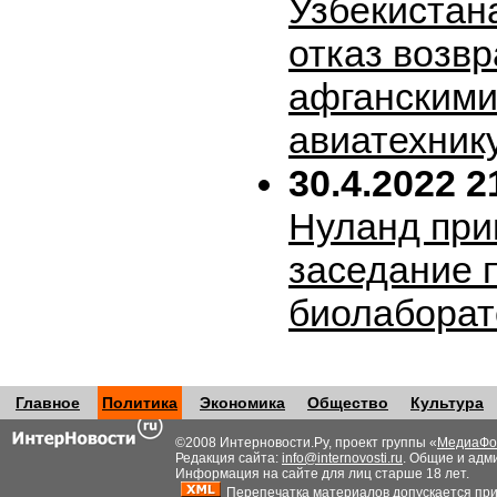
Узбекистан
отказ возв
афганскими
авиатехник
30.4.2022 2
Нуланд при
заседание 
биолабора
Главное
Политика
Экономика
Общество
Культура
©2008 Интерновости.Ру, проект группы «
МедиаФо
Редакция сайта:
info@internovosti.ru
. Общие и адм
Информация на сайте для лиц старше 18 лет.
Перепечатка материалов допускается при н