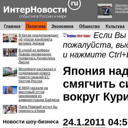
Линднер:
будет пл
российск
Главное
Политика
Экономика
Общество
Культура
Если Вы
В Китае предупреждают
об угрозе конфликта
пожалуйста, вы
великих держав
В одной из кофеен
и нажмите Ctrl+
Львова неожиданно
появилась Анджелина
Джоли
Япония над
Bloomberg рассказал о
содержании нового
пакета санкций ЕС
смягчить 
против России
В МИД указали на
массовый отток
вокруг Кур
чиновников из
администрации Байдена
Папа Римский хотел бы
приехать в Киев
24.1.2011 04:
Новости шоу-бизнеса