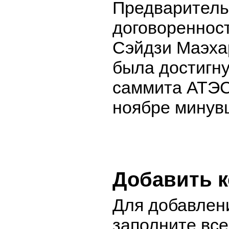
Предваритель
договоренност
Сэйдзи Маэха
была достигну
саммита АТЭС
ноябре минувш
Добавить 
Для добавлен
заполните вс