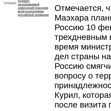
подарит
незабываемый
Отмечается, ч
новогодний праздник
всем поклонникам
Маэхара план
российской анимации
Россию 10 фе
трехдневным в
время минист
дел страны н
Россию смягч
вопросу о те
принадлежно
Курил, котора
после визита 