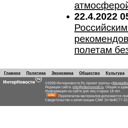
атмосферо
22.4.2022 0
Российским
рекомендов
полетам бе
Главное
Политика
Экономика
Общество
Культура
©2008 Интерновости.Ру, проект группы «
МедиаФо
Редакция сайта:
info@internovosti.ru
. Общие и адм
Информация на сайте для лиц старше 18 лет.
Перепечатка материалов допускается при н
Свидетельство о регистрации СМИ Эл №ФС77-32