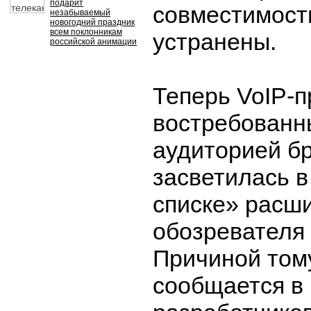
подарит
совместимост
незабываемый
новогодний праздник
всем поклонникам
устранены.
российской анимации
Теперь VoIP-
востребованн
аудиторией б
засветилась 
списке» расш
обозревателя F
Причиной тому
сообщается в 