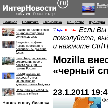
По штату
разруши
Главное
Политика
Экономика
Общество
Культура
Если Вы
В Китае предупреждают
об угрозе конфликта
пожалуйста, вы
великих держав
В одной из кофеен
и нажмите Ctrl+
Львова неожиданно
появилась Анджелина
Джоли
Mozilla вне
Bloomberg рассказал о
содержании нового
пакета санкций ЕС
«черный с
против России
В МИД указали на
массовый отток
чиновников из
администрации Байдена
23.1.2011 19:
Папа Римский хотел бы
приехать в Киев
Фо
Новости шоу-бизнеса