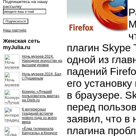
Подпишитесь на нашу
рассылку
Р
M
Наш партнёр
ч
Женская сеть
плагин Skype 
myJulia.ru
одной из глав
Ночь музеев 2024.
Народное искусство на
высшем уровне
падений Firef
Ночь музеев 2024. Бал
с Пушкиным
его установку
в браузере. S
Конкурс «Лучший
пользователь марта»
на Diets.ru
перед пользо
6 интересных
традиций встречи
заявил, что в
нового года со всего
мира
плагина проб
«Ёлка телеканала
Карусель» в Крокусе