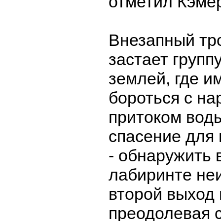
отметил Кэме
Внезапный тр
застает групп
землей, где и
бороться с н
притоком вод
спасение для
- обнаружить 
лабиринте не
второй выход 
преодолевая 