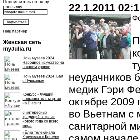
Подпишитесь на нашу
22.1.2011 02:
рассылку
Фо
Наш партнёр
П
Женская сеть
myJulia.ru
к
Ночь музеев 2024.
т
Народное искусство на
высшем уровне
неудачников 
Ночь музеев 2024. Бал
с Пушкиным
медик Гэри Ф
Конкурс «Лучший
октябре 2009 
пользователь марта»
на Diets.ru
во Вьетнам с 
6 интересных
традиций встречи
нового года со всего
санитарной ми
мира
«Ёлка телеканала
самом начале
Карусель» в Крокусе