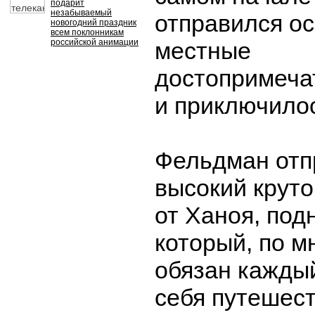
подарит
незабываемый
отправился о
новогодний праздник
всем поклонникам
российской анимации
местные
достопримечат
и приключилос
Фельдман отп
высокий круто
от Ханоя, под
который, по м
обязан кажды
себя путешест