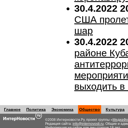
30.4.2022 2
США пролет
шар
30.4.2022 2
районе Куб
антитеррор
мероприяти
выходить в
Главное
Политика
Экономика
Общество
Культура
©2008 Интерновости.Ру, проект группы «
МедиаФо
Редакция сайта:
info@internovosti.ru
. Общие и адм
Информация на сайте для лиц старше 18 лет.