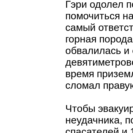
Гэри одолел 
помочиться н
самый ответс
горная порода
обвалилась и 
девятиметров
время призем
сломал правую
Чтобы эвакуир
неудачника, 
спасателей и 