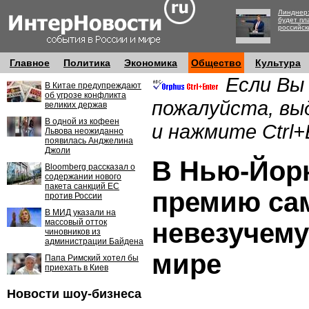
Линднер:
будет пл
российск
Главное
Политика
Экономика
Общество
Культура
Если Вы
В Китае предупреждают
об угрозе конфликта
пожалуйста, вы
великих держав
В одной из кофеен
и нажмите Ctrl+
Львова неожиданно
появилась Анджелина
Джоли
В Нью-Йор
Bloomberg рассказал о
содержании нового
пакета санкций ЕС
премию са
против России
В МИД указали на
массовый отток
невезучему
чиновников из
администрации Байдена
мире
Папа Римский хотел бы
приехать в Киев
Новости шоу-бизнеса