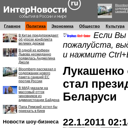
Bloomber
содержан
санкций 
Главное
Политика
Экономика
Общество
Культура
Если Вы
В Китае предупреждают
об угрозе конфликта
пожалуйста, вы
великих держав
В одной из кофеен
и нажмите Ctrl+
Львова неожиданно
появилась Анджелина
Джоли
Лукашенко
Bloomberg рассказал о
содержании нового
пакета санкций ЕС
стал прези
против России
В МИД указали на
массовый отток
Беларуси
чиновников из
администрации Байдена
Папа Римский хотел бы
приехать в Киев
22.1.2011 02:
Новости шоу-бизнеса