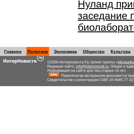
Нуланд при
заседание 
биолабора
Главное
Политика
Экономика
Общество
Культура
©2008 Интерновости.Ру, проект группы «
МедиаФо
Редакция сайта:
info@internovosti.ru
. Общие и адм
Информация на сайте для лиц старше 18 лет.
Перепечатка материалов допускается при н
Свидетельство о регистрации СМИ Эл №ФС77-32