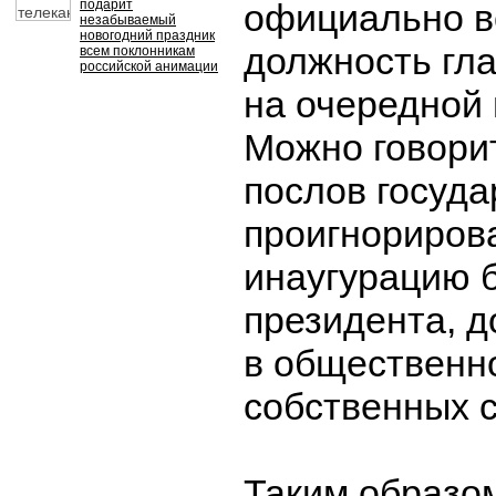
подарит
официально в
незабываемый
новогодний праздник
должность гла
всем поклонникам
российской анимации
на очередной 
Можно говори
послов госуда
проигнориров
инаугурацию 
президента, д
в общественн
собственных с
Таким образом