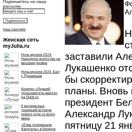
Подпишитесь на нашу
Фо
рассылку
А
Наш партнёр
Н
Женская сеть
с
myJulia.ru
заставили Ал
Ночь музеев 2024.
Народное искусство на
высшем уровне
Лукашенко отс
Ночь музеев 2024. Бал
бы скорректир
с Пушкиным
планы. Вновь
Конкурс «Лучший
пользователь марта»
на Diets.ru
президент Бе
6 интересных
традиций встречи
Александр Лу
нового года со всего
мира
пятницу 21 ян
«Ёлка телеканала
Карусель» в Крокусе