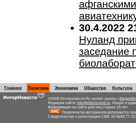
афганскими
авиатехник
30.4.2022 2
Нуланд при
заседание 
биолабора
Главное
Политика
Экономика
Общество
Культура
©2008 Интерновости.Ру, проект группы «
МедиаФо
Редакция сайта:
info@internovosti.ru
. Общие и адм
Информация на сайте для лиц старше 18 лет.
Перепечатка материалов допускается при н
Свидетельство о регистрации СМИ Эл №ФС77-32