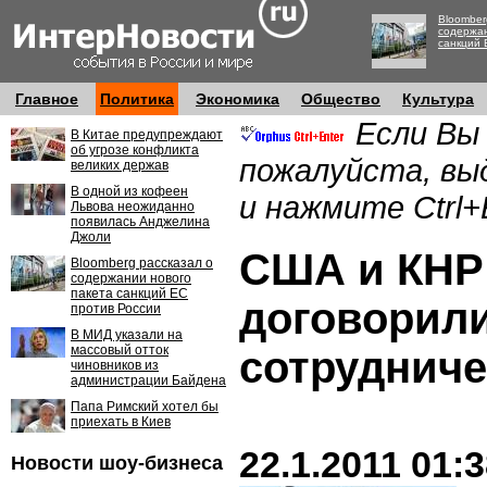
Bloomber
содержан
санкций 
Главное
Политика
Экономика
Общество
Культура
Если Вы
В Китае предупреждают
об угрозе конфликта
пожалуйста, вы
великих держав
В одной из кофеен
и нажмите Ctrl+
Львова неожиданно
появилась Анджелина
Джоли
США и КНР
Bloomberg рассказал о
содержании нового
пакета санкций ЕС
договорили
против России
В МИД указали на
массовый отток
сотрудниче
чиновников из
администрации Байдена
Папа Римский хотел бы
приехать в Киев
22.1.2011 01:
Новости шоу-бизнеса