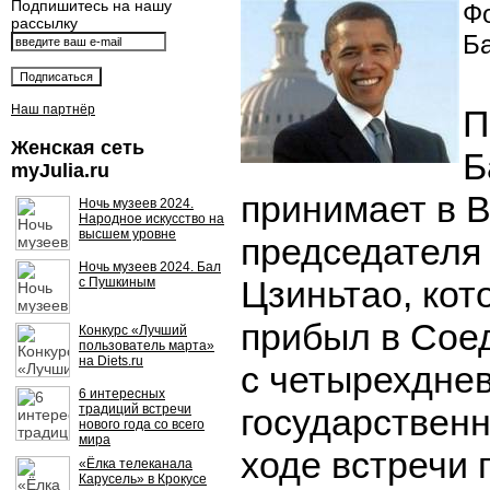
Подпишитесь на нашу
Фо
рассылку
Б
Наш партнёр
П
Женская сеть
Б
myJulia.ru
принимает в 
Ночь музеев 2024.
Народное искусство на
высшем уровне
председателя
Ночь музеев 2024. Бал
Цзиньтао, кот
с Пушкиным
прибыл в Сое
Конкурс «Лучший
пользователь марта»
на Diets.ru
с четырехдне
6 интересных
традиций встречи
государственн
нового года со всего
мира
ходе встречи 
«Ёлка телеканала
Карусель» в Крокусе