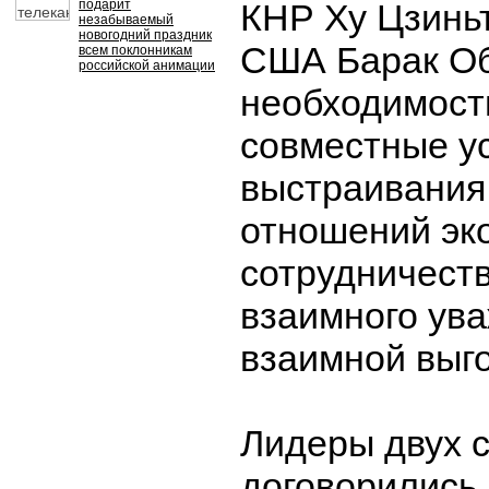
подарит
КНР Ху Цзинь
незабываемый
новогодний праздник
США Барак Об
всем поклонникам
российской анимации
необходимост
совместные у
выстраивания
отношений эк
сотрудничеств
взаимного ув
взаимной выг
Лидеры двух 
договорились