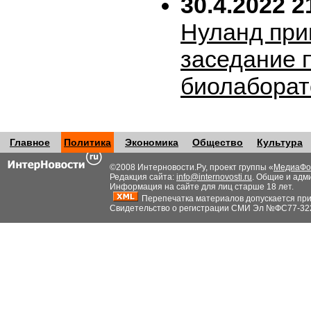
30.4.2022 2
Нуланд при
заседание 
биолабора
Главное
Политика
Экономика
Общество
Культура
©2008 Интерновости.Ру, проект группы «
МедиаФо
Редакция сайта:
info@internovosti.ru
. Общие и адм
Информация на сайте для лиц старше 18 лет.
Перепечатка материалов допускается при н
Свидетельство о регистрации СМИ Эл №ФС77-32