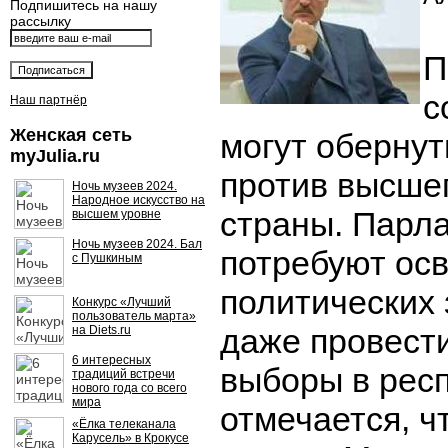
Подпишитесь на нашу
рассылку
П
с
Наш партнёр
Женская сеть
могут обернут
myJulia.ru
против высше
Ночь музеев 2024.
Народное искусство на
страны. Парл
высшем уровне
Ночь музеев 2024. Бал
потребуют ос
с Пушкиным
политических
Конкурс «Лучший
пользователь марта»
даже провест
на Diets.ru
6 интересных
выборы в респ
традиций встречи
нового года со всего
мира
отмечается, ч
«Ёлка телеканала
Карусель» в Крокусе