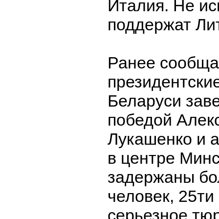
Италия. Не ис
поддержат Лит
Ранее сообща
президентски
Беларуси зав
победой Алек
Лукашенко и 
в центре Минс
задержаны бо
человек, 25ти 
серьезное тю