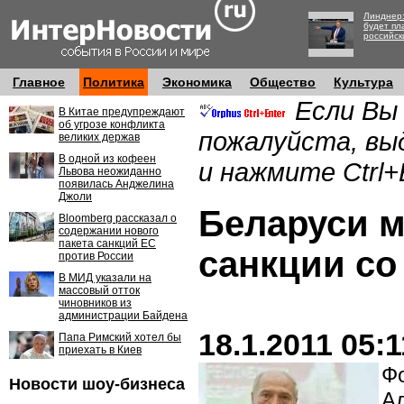
Линднер:
будет пл
российск
Главное
Политика
Экономика
Общество
Культура
Если Вы
В Китае предупреждают
об угрозе конфликта
пожалуйста, вы
великих держав
В одной из кофеен
и нажмите Ctrl+
Львова неожиданно
появилась Анджелина
Джоли
Беларуси м
Bloomberg рассказал о
содержании нового
пакета санкций ЕС
санкции со
против России
В МИД указали на
массовый отток
чиновников из
администрации Байдена
18.1.2011 05:1
Папа Римский хотел бы
приехать в Киев
Фо
Новости шоу-бизнеса
А