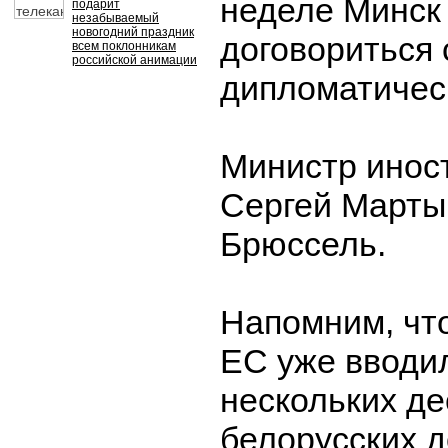
неделе Минск
подарит
незабываемый
новогодний праздник
договориться 
всем поклонникам
российской анимации
дипломатичес
Министр инос
Сергей Марты
Брюссель.
Напомним, что
ЕС уже вводил
нескольких де
белорусских 