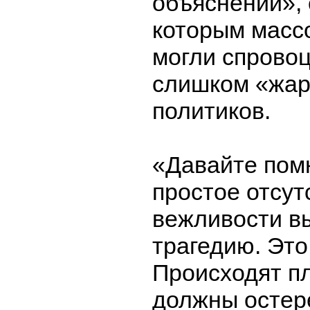
объяснений», 
которым масс
могли спрово
слишком «жар
политиков.
«Давайте помн
простое отсут
вежливости в
трагедию. Это 
Происходят п
должны остер