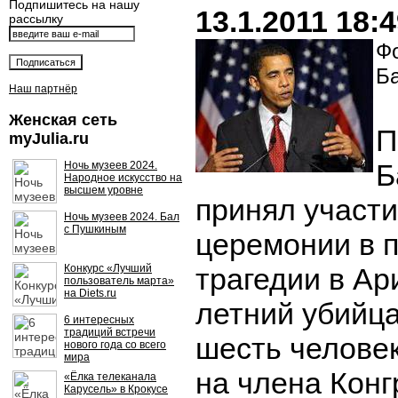
Подпишитесь на нашу
13.1.2011 18:
рассылку
Фо
Б
Наш партнёр
Женская сеть
П
myJulia.ru
Б
Ночь музеев 2024.
Народное искусство на
высшем уровне
принял участи
Ночь музеев 2024. Бал
с Пушкиным
церемонии в п
Конкурс «Лучший
трагедии в Ари
пользователь марта»
на Diets.ru
летний убийц
6 интересных
традиций встречи
шесть челове
нового года со всего
мира
на члена Кон
«Ёлка телеканала
Карусель» в Крокусе