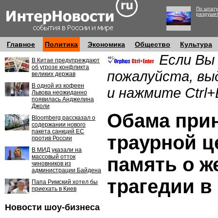
По штату
разруши
Главное
Политика
Экономика
Общество
Культура
Если Вы
В Китае предупреждают
об угрозе конфликта
пожалуйста, вы
великих держав
В одной из кофеен
и нажмите Ctrl+
Львова неожиданно
появилась Анджелина
Джоли
Обама прин
Bloomberg рассказал о
содержании нового
пакета санкций ЕС
траурной ц
против России
В МИД указали на
массовый отток
память о ж
чиновников из
администрации Байдена
трагедии в
Папа Римский хотел бы
приехать в Киев
Новости шоу-бизнеса