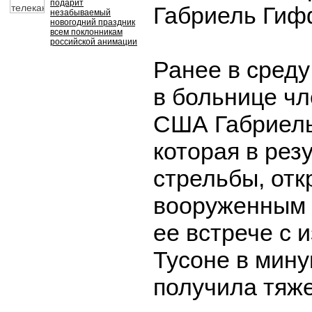
подарит
Габриель Гиф
незабываемый
новогодний праздник
всем поклонникам
российской анимации
Ранее в сред
в больнице чл
США Габриел
которая в рез
стрельбы, отк
вооруженным
ее встрече с 
Тусоне в мину
получила тяж