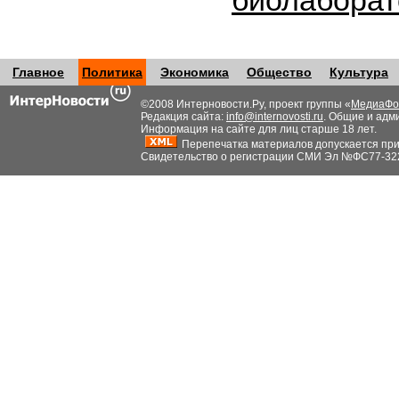
биолабора
Главное
Политика
Экономика
Общество
Культура
©2008 Интерновости.Ру, проект группы «
МедиаФо
Редакция сайта:
info@internovosti.ru
. Общие и адм
Информация на сайте для лиц старше 18 лет.
Перепечатка материалов допускается при н
Свидетельство о регистрации СМИ Эл №ФС77-32