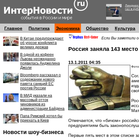
Линднер:
газ в руб
Главное
Политика
Экономика
Общество
Культура
Если Вы заметили о
В Китае предупреждают
об угрозе конфликта
великих держав
Россия заняла 143 мест
В одной из кофеен
Львова неожиданно
13.1.2011 04:35
появилась Анджелина
Фото:
Джоли
Bloomberg рассказал о
Сог
содержании нового
аме
пакета санкций ЕС
изд
против России
сво
В МИД указали на
массовый отток
Рос
чиновников из
исс
администрации Байдена
Мат
Папа Римский хотел бы
Отмечается, что «бичом» российс
приехать в Киев
предприятиям быть законопослушн
Новости шоу-бизнеса
Первые пять мест в этом списке з