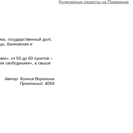
Кулинарные рецепты на Поваренке
ка, государственный долг,
цы, банковская и
и», от 50 до 60 пунктов –
ном свободными», а свыше
Автор: Ксения Воронина
Прочтений: 4059