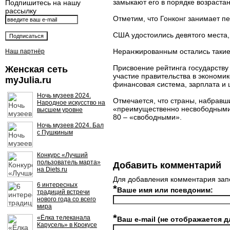
замыкают его в порядке возраста
Подпишитесь на нашу
рассылку
Отметим, что Гонконг занимает п
США удостоились девятого места,
Неранжированным остались такие 
Наш партнёр
Присвоение рейтинга государству 
Женская сеть
участие правительства в экономик
myJulia.ru
финансовая система, зарплата и 
Ночь музеев 2024.
Отмечается, что страны, набравши
Народное искусство на
«преимущественно несвободными»
высшем уровне
80 – «свободными».
Ночь музеев 2024. Бал
с Пушкиным
Конкурс «Лучший
пользователь марта»
Добавить комментарий
на Diets.ru
Для добавления комментария зап
6 интересных
*
Ваше имя или псевдоним:
традиций встречи
нового года со всего
мира
*
«Ёлка телеканала
Ваш e-mail (не отображается д
Карусель» в Крокусе