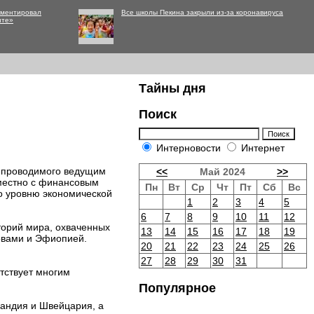
мментировал
Все школы Пекина закрыли из-за коронавируса
нте»
Тайны дня
Поиск
Интерновости
Интернет
о проводимого ведущим
<<
Май 2024
>>
вместно с финансовым
Пн
Вт
Ср
Чт
Пт
Сб
Вс
по уровню экономической
1
2
3
4
5
6
7
8
9
10
11
12
иторий мира, охваченных
13
14
15
16
17
18
19
овами и Эфиопией.
20
21
22
23
24
25
26
27
28
29
30
31
тствует многим
Популярное
ландия и Швейцария, а