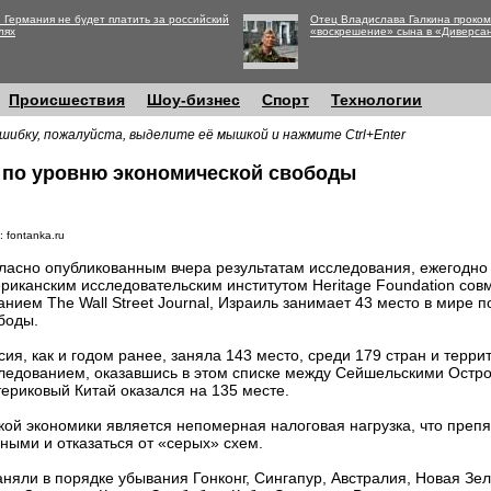
 Германия не будет платить за российский
Отец Владислава Галкина проко
лях
«воскрешение» сына в «Диверса
Происшествия
Шоу-бизнес
Спорт
Технологии
шибку, пожалуйста, выделите её мышкой и нажмите Ctrl+Enter
о по уровню экономической свободы
 fontanka.ru
ласно опубликованным вчера результатам исследования, ежегодн
риканским исследовательским институтом Heritage Foundation со
анием The Wall Street Journal, Израиль занимает 43 место в мире 
боды.
сия, как и годом ранее, заняла 143 место, среди 179 стран и терр
ледованием, оказавшись в этом списке между Сейшельскими Остр
ериковый Китай оказался на 135 месте.
кой экономики является непомерная налоговая нагрузка, что препя
ыми и отказаться от «серых» схем.
аняли в порядке убывания Гонконг, Сингапур, Австралия, Новая Зе