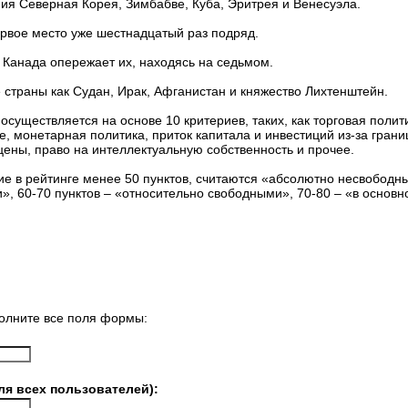
ния Северная Корея, Зимбабве, Куба, Эритрея и Венесуэла.
ервое место уже шестнадцатый раз подряд.
 Канада опережает их, находясь на седьмом.
страны как Судан, Ирак, Афганистан и княжество Лихтенштейн.
осуществляется на основе 10 критериев, таких, как торговая полити
е, монетарная политика, приток капитала и инвестиций из-за грани
цены, право на интеллектуальную собственность и прочее.
е в рейтинге менее 50 пунктов, считаются «абсолютно несвободным
, 60-70 пунктов – «относительно свободными», 70-80 – «в основ
олните все поля формы:
ля всех пользователей):