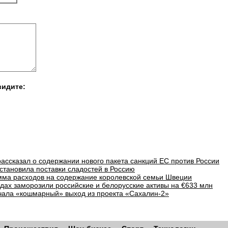
видите:
рассказал о содержании нового пакета санкций ЕС против России
становила поставки сладостей в Россию
мма расходов на содержание королевской семьи Швеции
дах заморозили российские и белорусские активы на €633 млн
начала «кошмарный» выход из проекта «Сахалин-2»