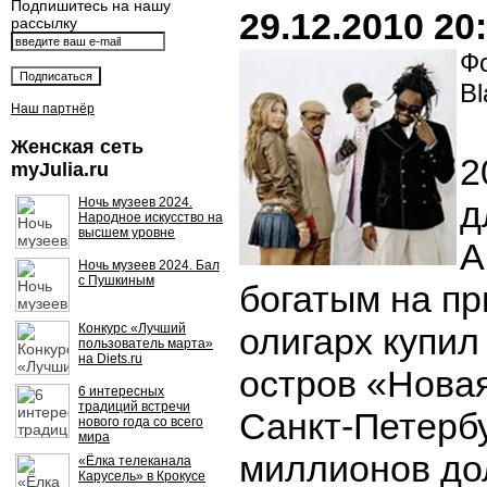
Подпишитесь на нашу
29.12.2010 20
рассылку
Фо
Bl
Наш партнёр
Женская сеть
2
myJulia.ru
д
Ночь музеев 2024.
Народное искусство на
высшем уровне
А
Ночь музеев 2024. Бал
с Пушкиным
богатым на пр
Конкурс «Лучший
олигарх купил
пользователь марта»
на Diets.ru
остров «Нова
6 интересных
традиций встречи
Санкт-Петербу
нового года со всего
мира
миллионов до
«Ёлка телеканала
Карусель» в Крокусе