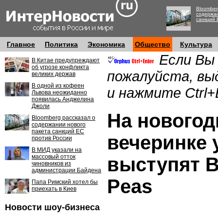
Bloomber
содержан
санкций 
Главное
Политика
Экономика
Общество
Культура
Если Вы
В Китае предупреждают
об угрозе конфликта
пожалуйста, вы
великих держав
В одной из кофеен
и нажмите Ctrl+
Львова неожиданно
появилась Анджелина
Джоли
На новогод
Bloomberg рассказал о
содержании нового
пакета санкций ЕС
вечеринке 
против России
В МИД указали на
массовый отток
выступят B
чиновников из
администрации Байдена
Peas
Папа Римский хотел бы
приехать в Киев
Новости шоу-бизнеса