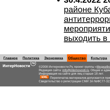
районе Куб
антитеррор
мероприяти
выходить в
Главное
Политика
Экономика
Общество
Культура
©2008 Интерновости.Ру, проект группы «
МедиаФо
Редакция сайта:
info@internovosti.ru
. Общие и адм
Информация на сайте для лиц старше 18 лет.
Перепечатка материалов допускается при н
Свидетельство о регистрации СМИ Эл №ФС77-32