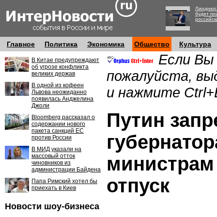
Линднер:
будет пл
российск
Главное
Политика
Экономика
Общество
Культура
Если Вы
В Китае предупреждают
об угрозе конфликта
пожалуйста, вы
великих держав
В одной из кофеен
и нажмите Ctrl+
Львова неожиданно
появилась Анджелина
Джоли
Путин запр
Bloomberg рассказал о
содержании нового
пакета санкций ЕС
губернатор
против России
В МИД указали на
массовый отток
министрам 
чиновников из
администрации Байдена
отпуск
Папа Римский хотел бы
приехать в Киев
Новости шоу-бизнеса