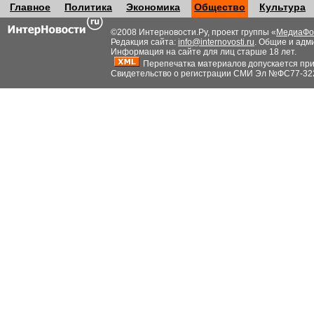
Главное
Политика
Экономика
Общество
Культура
©2008 Интерновости.Ру, проект группы «
МедиаФо
Редакция сайта:
info@internovosti.ru
. Общие и адм
Информация на сайте для лиц старше 18 лет.
Перепечатка материалов допускается при н
Свидетельство о регистрации СМИ Эл №ФС77-32