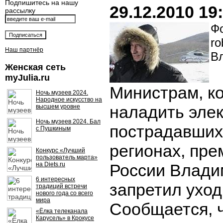
Подпишитесь на нашу
29.12.2010 19
рассылку
Фо
ro
Наш партнёр
В
Женская сеть
myJulia.ru
Министрам, к
Ночь музеев 2024.
Народное искусство на
наладить эле
высшем уровне
Ночь музеев 2024. Бал
пострадавших
с Пушкиным
регионах, пр
Конкурс «Лучший
пользователь марта»
на Diets.ru
России Влади
6 интересных
запретил уход
традиций встречи
нового года со всего
мира
Сообщается, 
«Ёлка телеканала
Карусель» в Крокусе