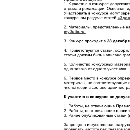
1. К участию в конкурсе допускаю
отдыха и релаксации. Основная и
Участвовать в конкурсе могут зар
конкурсном разделе статей
«Здор
2. Материалы, представленные н
myJulia.ru.
3. Конкурс проходит
с 28 декабря
4. Приветствуются статьи, оформ
статьи должны быть написано грам
5. Количество конкурсных матери
одна заявка от одного участника.
6. Первое место в конкурсе опре
материалы, не соответствующие о
члены жюри в составе администра
К участию в конкурсе не допус
1. Работы, не отвечающие Правил
2. Работы, не отвечающие правил
3. Ранее опубликованные статьи (ка
Запрещена искусственная накрутк
проверять чистоту результатов г