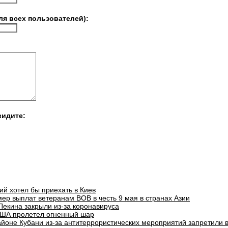
ля всех пользователей):
видите:
ий хотел бы приехать в Киев
ер выплат ветеранам ВОВ в честь 9 мая в странах Азии
Пекина закрыли из-за коронавируса
ША пролетел огненный шар
айоне Кубани из-за антитеррористических мероприятий запретили 