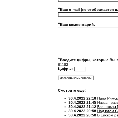
*
Ваш e-mail (не отображается д
*
Ваш комментарий:
*
Введите цифры, которые Вы 
61183
Цифры:
Смотрите еще:
30.4.2022 22:18
Папа Римск
30.4.2022 21:45
Назван разм
30.4.2022 21:12
Все школы 
30.4.2022 20:58
Над югом С
30.4.2022 20:58
В Ейском р