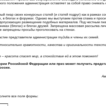
ного положения администрация оставляет за собой право снимать 
й пиар своих конкурсных статей (и статей подруг) как в рамках соц
ах, в блогах и форумах. Однако мы выступаем против спама и прос
, допускающих размещение подобных материалов. Под честным п
вниках (блогах) и блогах друзей. Запрещена массовая рассылка л
е запрещены просьбы проголосовать на стенах.
астие представители администрации myJulia и члены их семей.
тносительно грамотности, качества и оригинальности текста
те – красота спасет мир, а спокойствие ей в этом поможет!
рии Российской Федерации или приз может получить предст
оссии.
Ав
олните все поля формы: