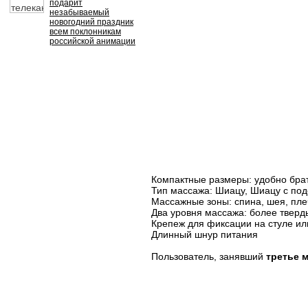
подарит
незабываемый
новогодний праздник
всем поклонникам
российской анимации
Компактные размеры: удобно брать
Тип массажа: Шиацу, Шиацу с по
Массажные зоны: спина, шея, плеч
Два уровня массажа: более тверд
Крепеж для фиксации на стуле ил
Длинный шнур питания
Пользователь, занявший
третье 