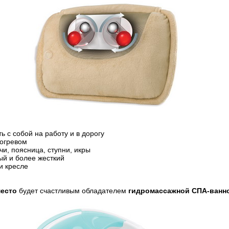
 с собой на работу и в дорогу
догревом
и, поясница, ступни, икры
ый и более жесткий
и кресле
место
будет счастливым обладателем
гидромассажной СПА-ванно