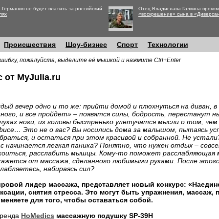
 Германия не будет платить за российский
Отец Владислава Галкина проко
лях
«воскрешение» сына в «Диверса
Происшествия
Шоу-бизнес
Спорт
Технологии
шибку, пожалуйста, выделите её мышкой и нажмите Ctrl+Enter
 от MyJulia.ru
дый вечер одно и то же: прийти домой и плюхнуться на диван, 
ного, и все пройдет» – появятся силы, бодрость, перестанут 
луках ноги, из головы быстренько улетучатся мысли о том, чем
фисе… Это не о вас? Вы носились дома за малышом, пытаясь ус
браться, и остаться при этом красивой и собранной. Не устали
ас начинается легкая паника? Понятно, что нужен отдых – совсе
окоиться, расслабить мышцы. Кому-то поможет расслабляющая 
кажется от массажа, сделанного любимыми руками. После этого
слабляетесь, набираясь сил?
ировой лидер массажа, представляет новый конкурс: «Наедине
ксации, снятия стресса. Это могут быть упражнения, массаж, 
именяете для того, чтобы оставаться собой.
бренда
HoMedics
массажную подушку SP-39H