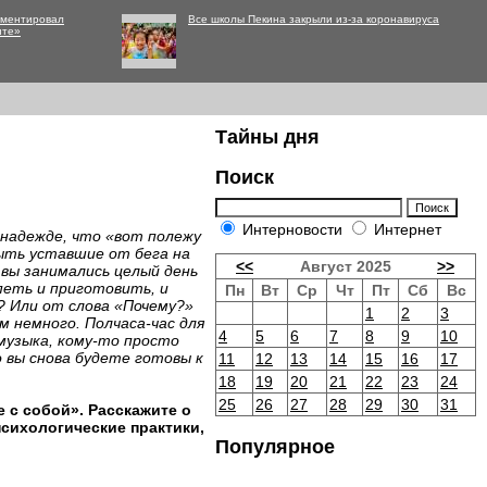
мментировал
Все школы Пекина закрыли из-за коронавируса
нте»
Тайны дня
Поиск
Интерновости
Интернет
в надежде, что «вот полежу
ныть уставшие от бега на
<<
Август 2025
>>
 вы занимались целый день
петь и приготовить, и
Пн
Вт
Ср
Чт
Пт
Сб
Вс
? Или от слова «Почему?»
1
2
3
м немного. Полчаса-час для
4
5
6
7
8
9
10
музыка, кому-то просто
 вы снова будете готовы к
11
12
13
14
15
16
17
18
19
20
21
22
23
24
25
26
27
28
29
30
31
 с собой». Расскажите о
психологические практики,
Популярное