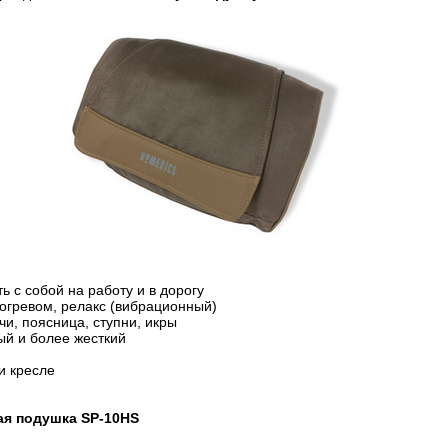
 с собой на работу и в дорогу
огревом, релакс (вибрационный)
и, поясница, ступни, икры
ый и более жесткий
и кресле
ая подушка SP-10HS