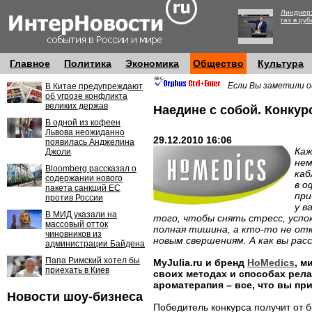
Линднер:
газ в руб
Главное
Политика
Экономика
Общество
Культура
Если Вы заметили о
В Китае предупреждают
об угрозе конфликта
великих держав
Наедине с собой. Конкурс
В одной из кофеен
Львова неожиданно
29.12.2010 16:06
появилась Анджелина
Каж
Джоли
нем
Bloomberg рассказал о
каб
содержании нового
в о
пакета санкций ЕС
при
против России
у в
В МИД указали на
того, чтобы снять стресс, усп
массовый отток
полная тишина, а кто-то не от
чиновников из
новым свершениям. А как вы рас
администрации Байдена
Папа Римский хотел бы
MyJulia.ru и бренд
HoMedics
, м
приехать в Киев
своих методах и способах рела
ароматерапия – все, что вы пр
Новости шоу-бизнеса
Победитель конкурса получит от 