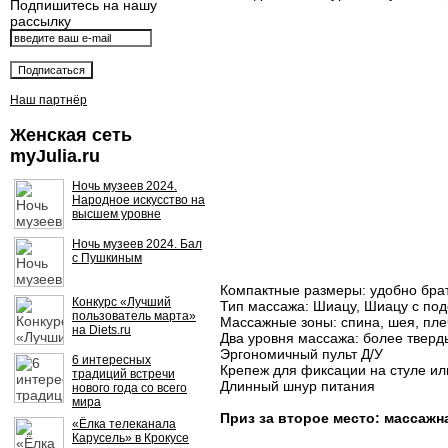
Подпишитесь на нашу
рассылку
Наш партнёр
Женская сеть
myJulia.ru
Ночь музеев 2024.
Народное искусство на
высшем уровне
Ночь музеев 2024. Бал
с Пушкиным
Компактные размеры: удобно брать
Конкурс «Лучший
Тип массажа: Шиацу, Шиацу с под
пользователь марта»
Массажные зоны: спина, шея, плеч
на Diets.ru
Два уровня массажа: более тверд
Эргономичный пульт Д/У
6 интересных
Крепеж для фиксации на стуле ил
традиций встречи
Длинный шнур питания
нового года со всего
мира
Приз за второе место: массажн
«Ёлка телеканала
Карусель» в Крокусе