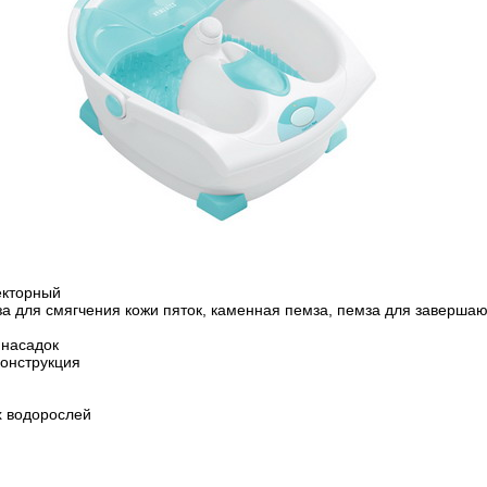
екторный
мза для смягчения кожи пяток, каменная пемза, пемза для заверша
 насадок
конструкция
 водорослей