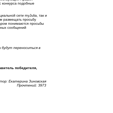
с конкурса подобные
иальной сети myJulia, так и
им размещать просьбу
иаром понимаются просьбы
ичных сообщений
 будут переноситься в
авитель победителя,
тор: Екатерина Зиновская
Прочтений: 3973