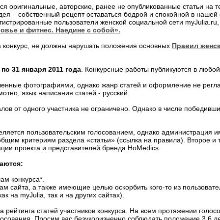
тся оригинальные, авторские, ранее не опубликованные статьи на т
дея – собственный рецепт оставаться бодрой и спокойной в нашей
егистрированные пользователи женской социальной сети myJulia.r
овье и фитнес. Наедине с собой».
а конкурс, не должны нарушать положения основных
Правил женск
 по 31 января 2011 года
. Конкурсные работы публикуются в любой 
ленные фотографиями, однако жанр статей и оформление не регл
отно, язык написания статей - русский.
алов от одного участника не ограничено. Однако в числе победивш
деляется пользовательским голосованием, однако администрация им
бщим критериям раздела «статьи» (ссылка на правила). Второе и 
ции проекта и представителей бренда HoMedics.
каются:
ам конкурса*.
ам сайта, а также имеющие целью оскорбить кого-то из пользовате
к на myJulia, так и на других сайтах).
а рейтинга статей участников конкурса. На всем протяжении голо
олосования. Просим вас безукоризненно соблюдать положение 3.6 