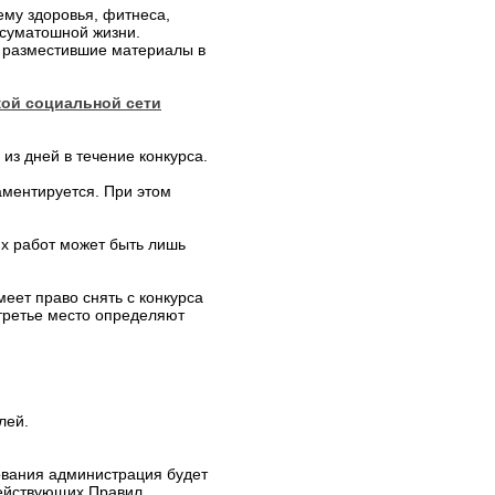
ему здоровья, фитнеса,
 суматошной жизни.
u, разместившие материалы в
ой социальной сети
из дней в течение конкурса.
аментируется. При этом
их работ может быть лишь
еет право снять с конкурса
третье место определяют
лей.
сования администрация будет
действующих Правил