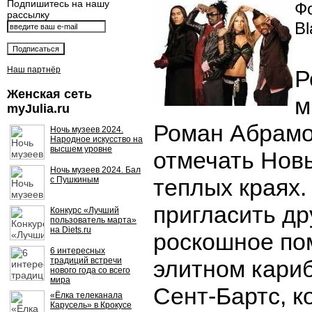
Подпишитесь на нашу
Фо
рассылку
Bl
Наш партнёр
Р
Женская сеть
м
myJulia.ru
Роман Абрамо
Ночь музеев 2024.
Народное искусство на
высшем уровне
отмечать Новы
Ночь музеев 2024. Бал
теплых краях
с Пушкиным
пригласить др
Конкурс «Лучший
пользователь марта»
на Diets.ru
роскошное по
6 интересных
традиций встречи
элитном кари
нового года со всего
мира
Сент-Бартс, к
«Ёлка телеканала
Карусель» в Крокусе