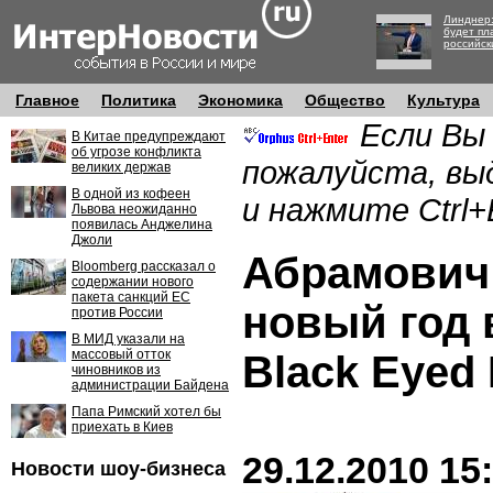
Линднер:
будет пл
российск
Главное
Политика
Экономика
Общество
Культура
Если Вы
В Китае предупреждают
об угрозе конфликта
пожалуйста, вы
великих держав
В одной из кофеен
и нажмите Ctrl+
Львова неожиданно
появилась Анджелина
Джоли
Абрамович
Bloomberg рассказал о
содержании нового
пакета санкций ЕС
новый год 
против России
В МИД указали на
массовый отток
Black Eyed
чиновников из
администрации Байдена
Папа Римский хотел бы
приехать в Киев
29.12.2010 15
Новости шоу-бизнеса