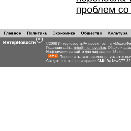
проблем со
Главное
Политика
Экономика
Общество
Культура
©2008 Интерновости.Ру, проект группы «
МедиаФо
Редакция сайта:
info@internovosti.ru
. Общие и адм
Информация на сайте для лиц старше 18 лет.
Перепечатка материалов допускается при н
Свидетельство о регистрации СМИ Эл №ФС77-32