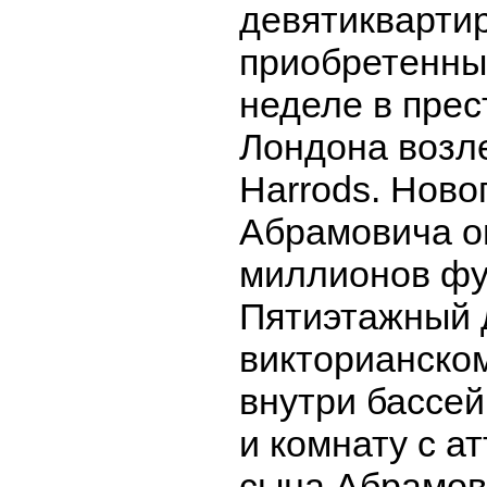
девятикварти
приобретенны
неделе в прес
Лондона возл
Harrods. Нов
Абрамовича о
миллионов фу
Пятиэтажный 
викторианско
внутри бассей
и комнату с а
сына Абрамов