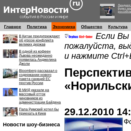
Линднер:
будет пл
российск
Главное
Политика
Экономика
Общество
Культура
Если Вы
В Китае предупреждают
об угрозе конфликта
пожалуйста, вы
великих держав
В одной из кофеен
и нажмите Ctrl+
Львова неожиданно
появилась Анджелина
Джоли
Перспекти
Bloomberg рассказал о
содержании нового
пакета санкций ЕС
«Норильск
против России
В МИД указали на
массовый отток
чиновников из
администрации Байдена
29.12.2010 14
Папа Римский хотел бы
приехать в Киев
Фо
Новости шоу-бизнеса