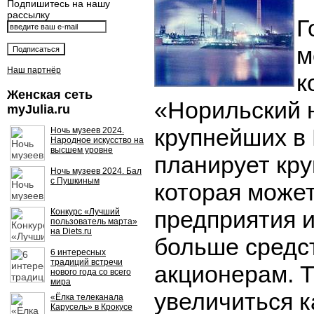
Подпишитесь на нашу
рассылку
Г
м
Наш партнёр
к
Женская сеть
«Норильский н
myJulia.ru
крупнейших в 
Ночь музеев 2024.
Народное искусство на
высшем уровне
планирует кру
Ночь музеев 2024. Бал
с Пушкиным
которая может
предприятия и
Конкурс «Лучший
пользователь марта»
на Diets.ru
больше средст
6 интересных
традиций встречи
акционерам. 
нового года со всего
мира
увеличиться 
«Ёлка телеканала
Карусель» в Крокусе