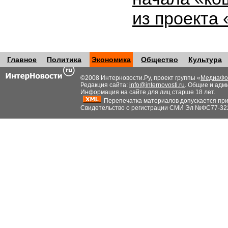
из проекта
Главное
Политика
Экономика
Общество
Культура
©2008 Интерновости.Ру, проект группы «
МедиаФо
Редакция сайта:
info@internovosti.ru
. Общие и адм
Информация на сайте для лиц старше 18 лет.
Перепечатка материалов допускается при н
Свидетельство о регистрации СМИ Эл №ФС77-32