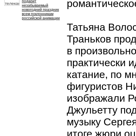
романтическо
подарит
незабываемый
новогодний праздник
всем поклонникам
российской анимации
Татьяна Воло
Траньков про
в произвольн
практически 
катание, по м
фигуристов Н
изображали Р
Джульетту по
музыку Серге
итоге жюри о