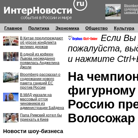
Bloomber
содержан
санкций 
Главное
Политика
Экономика
Общество
Культура
Если Вы
В Китае предупреждают
об угрозе конфликта
пожалуйста, вы
великих держав
В одной из кофеен
и нажмите Ctrl+
Львова неожиданно
появилась Анджелина
Джоли
На чемпион
Bloomberg рассказал о
содержании нового
пакета санкций ЕС
фигурному
против России
В МИД указали на
массовый отток
Россию пр
чиновников из
администрации Байдена
Волосожар 
Папа Римский хотел бы
приехать в Киев
Новости шоу-бизнеса