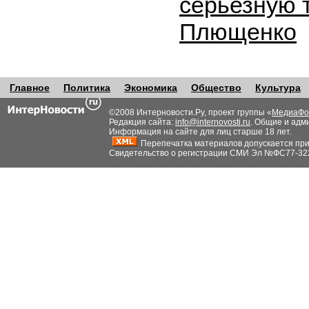
серьезную 
Плющенко
Главное
Политика
Экономика
Общество
Культура
©2008 Интерновости.Ру, проект группы «
МедиаФо
Редакция сайта:
info@internovosti.ru
. Общие и адм
Информация на сайте для лиц старше 18 лет.
Перепечатка материалов допускается при н
Свидетельство о регистрации СМИ Эл №ФС77-32