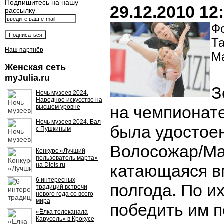
Подпишитесь на нашу
29.12.2010 12
рассылку
Фо
Т
Наш партнёр
М
Женская сеть
myJulia.ru
З
Ночь музеев 2024.
Народное искусство на
на чемпионат
высшем уровне
Ночь музеев 2024. Бал
была удостое
с Пушкиным
Волосожар/Ма
Конкурс «Лучший
пользователь марта»
на Diets.ru
катающаяся в
6 интересных
полгода. По и
традиций встречи
нового года со всего
мира
победить им 
«Ёлка телеканала
Карусель» в Крокусе