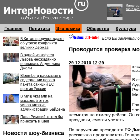
Линднер:
газ в руб
Главное
Политика
Экономика
Общество
Культура
Если Вы заметили о
В Китае предупреждают
об угрозе конфликта
великих держав
Проводится проверка мо
В одной из кофеен
Львова неожиданно
29.12.2010 12:29
появилась Анджелина
Фото:
Джоли
пасс
Bloomberg рассказал о
В с
содержании нового
пакета санкций ЕС
буд
против России
Рос
Мин
В МИД указали на
массовый отток
Гла
чиновников из
администрации Байдена
эле
несмотря на отмену рейсов. Он с
Папа Римский хотел бы
праздники, смогли улететь.
приехать в Киев
По поручению президента РФ Дми
Новости шоу-бизнеса
рассказала представитель Генпро
межрегиональный транспортный п