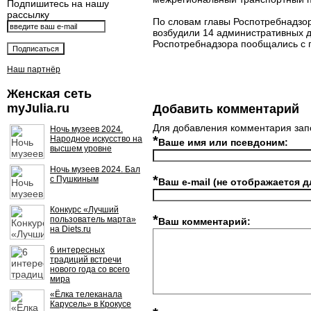
Подпишитесь на нашу
рассылку
По словам главы Роспотребнадзор
возбудили 14 административных 
Роспотребнадзора пообщались с 
Наш партнёр
Женская сеть
myJulia.ru
Добавить комментарий
Для добавления комментария зап
Ночь музеев 2024.
*
Народное искусство на
Ваше имя или псевдоним:
высшем уровне
Ночь музеев 2024. Бал
*
с Пушкиным
Ваш e-mail (не отображается д
Конкурс «Лучший
*
пользователь марта»
Ваш комментарий:
на Diets.ru
6 интересных
традиций встречи
нового года со всего
мира
«Ёлка телеканала
Карусель» в Крокусе