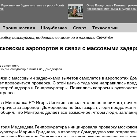
 Германия не будет платить за российский
Отец Владислава Галкина проко
лях
«воскрешение» сына в «Диверса
Происшествия
Шоу-бизнес
Спорт
Технологии
шибку, пожалуйста, выделите её мышкой и нажмите Ctrl+Enter
сковских аэропортов в связи с массовыми задер
 upmonitor.ru
ажиры, ожидающие вылет из Домодедово
вязи с массовыми задержками вылетов самолетов в аэропортах Д
ет проводиться проверка. С этой целью туда уже направились пре
потребнадзора и Генпрокуратуры. Появились вопросы к руководств
транса.
ва Минтранса РФ Игорь Левитин заявил, что он не понимает, поче
ктричества аэропорт Домодедово не был закрыт, люди продолжали 
ообщил, что Минтранс делает все возможное, чтобы люди, заплани
трия Медведева Генпрокуратура инициировала проверку московски
куратуры Марина Гриднева, в аэропорт Домодедово уже отправлен
рокурор Владимир Тюльков с целью организации проверочных ме