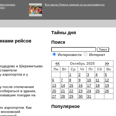
мментировал
Все школы Пекина закрыли из-за коронавируса
нте»
Тайны дня
жками рейсов
Поиск
Интерновости
Интернет
<<
Октябрь 2025
>>
омодедово и Шереметьево
Пн
Вт
Ср
Чт
Пт
Сб
Вс
дставители
у аэропортов и у
1
2
3
4
5
6
7
8
9
10
11
12
13
14
15
16
17
18
19
му после отключения
собираться в здании,
20
21
22
23
24
25
26
ровавшие поездки на
27
28
29
30
31
Популярное
х аэропортов. Как
 московский
роприятий.