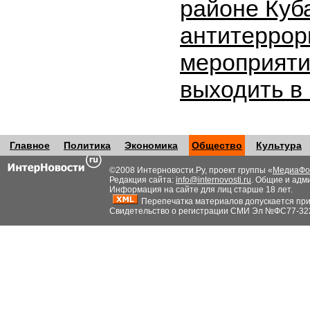
районе Куб
антитеррор
мероприяти
выходить в
Главное
Политика
Экономика
Общество
Культура
©2008 Интерновости.Ру, проект группы «
МедиаФо
Редакция сайта:
info@internovosti.ru
. Общие и адм
Информация на сайте для лиц старше 18 лет.
Перепечатка материалов допускается при н
Свидетельство о регистрации СМИ Эл №ФС77-32