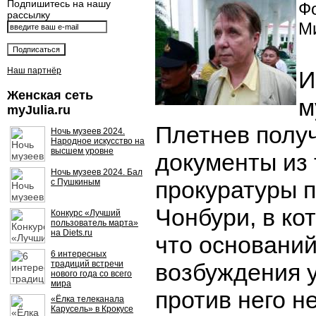
Подпишитесь на нашу
Фо
рассылку
М
Наш партнёр
И
Женская сеть
м
myJulia.ru
Плетнев получ
Ночь музеев 2024.
Народное искусство на
высшем уровне
документы из
Ночь музеев 2024. Бал
прокуратуры 
с Пушкиным
Чонбури, в ко
Конкурс «Лучший
пользователь марта»
на Diets.ru
что оснований
6 интересных
традиций встречи
возбуждения у
нового года со всего
мира
против него н
«Ёлка телеканала
Карусель» в Крокусе