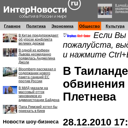
В одной 
неожида
Анджели
Главное
Политика
Экономика
Общество
Культура
Если Вы
В Китае предупреждают
об угрозе конфликта
пожалуйста, вы
великих держав
В одной из кофеен
и нажмите Ctrl+
Львова неожиданно
появилась Анджелина
Джоли
В Таиланде
Bloomberg рассказал о
содержании нового
пакета санкций ЕС
обвинения
против России
В МИД указали на
массовый отток
Плетнева
чиновников из
администрации Байдена
Папа Римский хотел бы
приехать в Киев
28.12.2010 17
Новости шоу-бизнеса