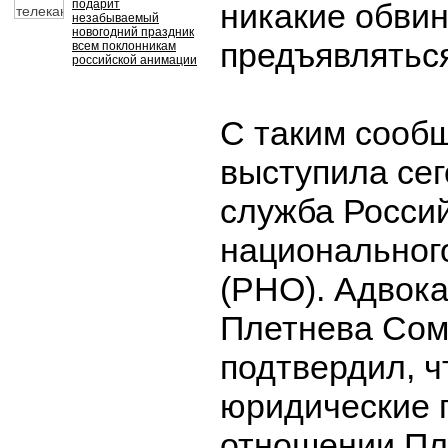
подарит
никакие обви
незабываемый
новогодний праздник
предъявляться
всем поклонникам
российской анимации
С таким сооб
выступила сег
служба Росси
национальног
(РНО). Адвок
Плетнева Сом
подтвердил, ч
юридические 
отношении Пл