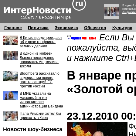
В одной 
неожида
Анджели
Главное
Политика
Экономика
Общество
Культура
Если Вы
В Китае предупреждают
об угрозе конфликта
пожалуйста, вы
великих держав
В одной из кофеен
и нажмите Ctrl+
Львова неожиданно
появилась Анджелина
Джоли
В январе п
Bloomberg рассказал о
содержании нового
пакета санкций ЕС
«Золотой о
против России
В МИД указали на
массовый отток
чиновников из
администрации Байдена
23.12.2010 00
Папа Римский хотел бы
приехать в Киев
Фо
Новости шоу-бизнеса
Н