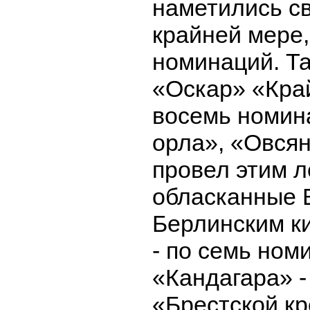
наметились с
крайней мере,
номинаций. Та
«Оскар» «Кра
восемь номин
орла», «Овсян
провел этим л
обласканные 
Берлинским к
- по семь ном
«Кандагара» -
«Брестской кр