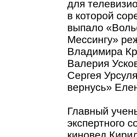
для телевизи
в которой сор
выпало «Воль
Мессингу» ре
Владимира Кр
Валерия Уско
Сергея Урсул
вернусь» Еле
Главный учен
экспертного с
киновед Кирил