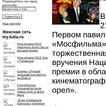
Подпишитесь на нашу
рассылку
В
2
Наш партнёр
Женская сеть
Первом павил
myJulia.ru
«Мосфильма» 
Ночь музеев 2024.
Народное искусство на
торжественна
высшем уровне
Ночь музеев 2024. Бал
вручения Нац
с Пушкиным
премии в обла
Конкурс «Лучший
пользователь марта»
кинематограф
на Diets.ru
6 интересных
орел».
традиций встречи
нового года со всего
мира
«Ёлка телеканала
Карусель» в Крокусе