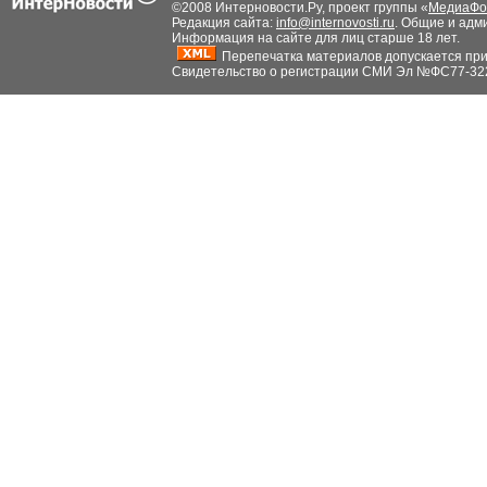
©2008 Интерновости.Ру, проект группы «
МедиаФо
Редакция сайта:
info@internovosti.ru
. Общие и адм
Информация на сайте для лиц старше 18 лет.
Перепечатка материалов допускается при н
Свидетельство о регистрации СМИ Эл №ФС77-32