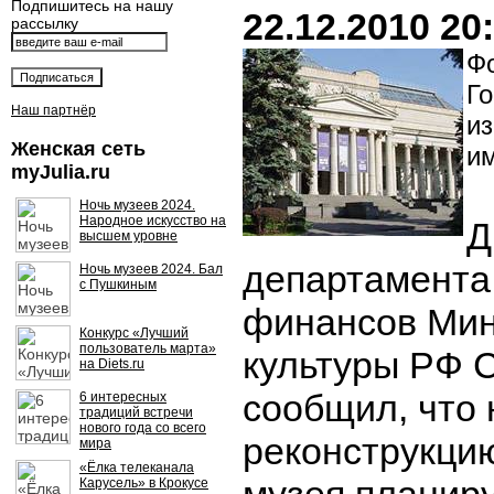
Подпишитесь на нашу
22.12.2010 20
рассылку
Фо
Г
Наш партнёр
из
Женская сеть
и
myJulia.ru
Ночь музеев 2024.
Народное искусство на
Д
высшем уровне
департамента
Ночь музеев 2024. Бал
с Пушкиным
финансов Мин
Конкурс «Лучший
пользователь марта»
культуры РФ 
на Diets.ru
сообщил, что 
6 интересных
традиций встречи
нового года со всего
реконструкци
мира
«Ёлка телеканала
Карусель» в Крокусе