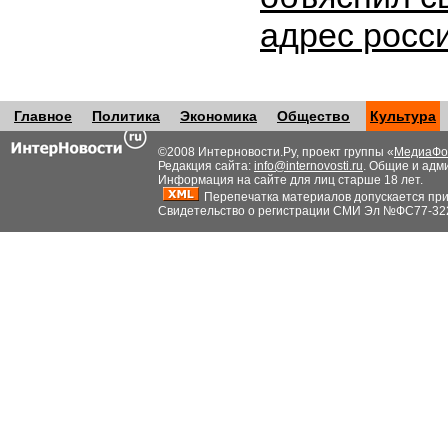
адрес росс
Главное
Политика
Экономика
Общество
Культура
©2008 Интерновости.Ру, проект группы «
МедиаФо
Редакция сайта:
info@internovosti.ru
. Общие и адм
Информация на сайте для лиц старше 18 лет.
Перепечатка материалов допускается при н
Свидетельство о регистрации СМИ Эл №ФС77-32