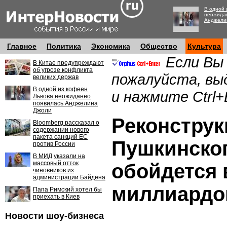
В одной 
неожида
Анджели
Главное
Политика
Экономика
Общество
Культура
Если Вы
В Китае предупреждают
об угрозе конфликта
пожалуйста, вы
великих держав
В одной из кофеен
и нажмите Ctrl+
Львова неожиданно
появилась Анджелина
Джоли
Реконструк
Bloomberg рассказал о
содержании нового
пакета санкций ЕС
Пушкинског
против России
В МИД указали на
массовый отток
обойдется 
чиновников из
администрации Байдена
миллиардо
Папа Римский хотел бы
приехать в Киев
Новости шоу-бизнеса