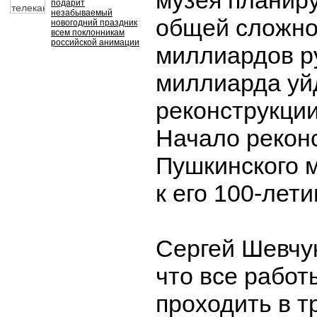
музея планиру
подарит
незабываемый
общей сложно
новогодний праздник
всем поклонникам
российской анимации
миллиардов ру
миллиарда уй
реконструкции 
Начало рекон
Пушкинского 
к его 100-лети
Сергей Шевчук
что все работ
проходить в т