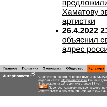
предложил
Хаматову з
артистки
26.4.2022 2
объяснил с
адрес росс
Главное
Политика
Экономика
Общество
Культура
©2008 Интерновости.Ру, проект группы «
МедиаФо
Редакция сайта:
info@internovosti.ru
. Общие и адм
Информация на сайте для лиц старше 18 лет.
Перепечатка материалов допускается при н
Свидетельство о регистрации СМИ Эл №ФС77-32