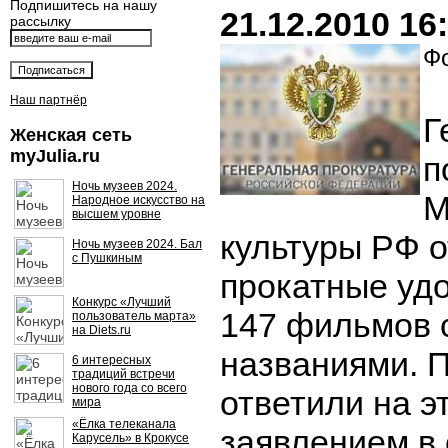
Подпишитесь на нашу
21.12.2010 16
рассылку
Фо
Наш партнёр
Г
Женская сеть
myJulia.ru
п
Ночь музеев 2024.
М
Народное искусство на
высшем уровне
культуры РФ о
Ночь музеев 2024. Бал
с Пушкиным
прокатные уд
Конкурс «Лучший
147 фильмов 
пользователь марта»
на Diets.ru
названиями. 
6 интересных
традиций встречи
нового года со всего
ответили на э
мира
«Ёлка телеканала
заявлением в 
Карусель» в Крокусе