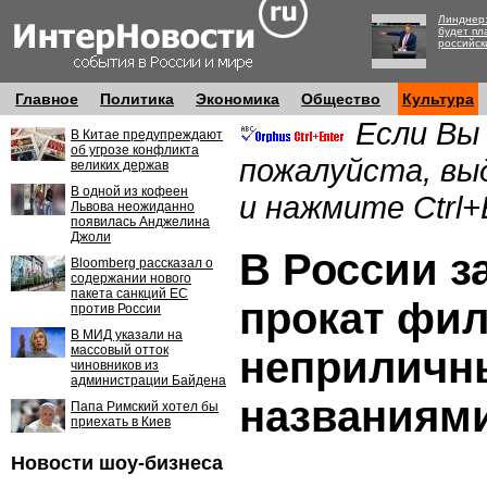
Линднер:
будет пл
российск
Главное
Политика
Экономика
Общество
Культура
Если Вы
В Китае предупреждают
об угрозе конфликта
пожалуйста, вы
великих держав
В одной из кофеен
и нажмите Ctrl+
Львова неожиданно
появилась Анджелина
Джоли
В России з
Bloomberg рассказал о
содержании нового
пакета санкций ЕС
прокат фи
против России
В МИД указали на
массовый отток
неприлич
чиновников из
администрации Байдена
названиям
Папа Римский хотел бы
приехать в Киев
Новости шоу-бизнеса