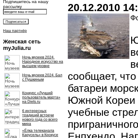
Подпишитесь на нашу
20.12.2010 14
рассылку
Фо
Наш партнёр
Ю
Женская сеть
myJulia.ru
в
Ночь музеев 2024.
в
Народное искусство на
высшем уровне
сообщает, что
Ночь музеев 2024. Бал
с Пушкиным
батареи морс
Конкурс «Лучший
Южной Кореи 
пользователь марта»
на Diets.ru
учебные стре
6 интересных
традиций встречи
нового года со всего
приграничног
мира
«Ёлка телеканала
Енпхендо. На
Карусель» в Крокусе