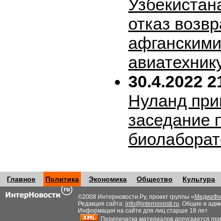
Узбекистан
отказ возв
афганскими
авиатехник
30.4.2022 2
Нуланд при
заседание 
биолабора
Главное
Политика
Экономика
Общество
Культура
©2008 Интерновости.Ру, проект группы «
МедиаФо
Редакция сайта:
info@internovosti.ru
. Общие и адм
Информация на сайте для лиц старше 18 лет.
Перепечатка материалов допускается при н