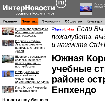
По штату
разруши
Главное
Политика
Экономика
Общество
Культура
Если Вы
В Китае предупреждают
об угрозе конфликта
пожалуйста, вы
великих держав
В одной из кофеен
и нажмите Ctrl+
Львова неожиданно
появилась Анджелина
Джоли
Южная Кор
Bloomberg рассказал о
содержании нового
пакета санкций ЕС
учебные с
против России
В МИД указали на
массовый отток
районе ост
чиновников из
администрации Байдена
Енпхендо
Папа Римский хотел бы
приехать в Киев
Новости шоу-бизнеса