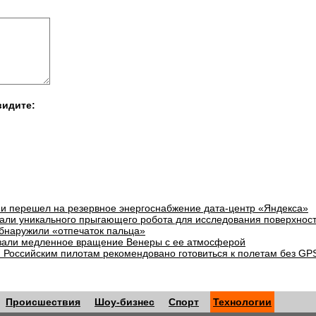
видите:
и перешел на резервное энергоснабжение дата-центр «Яндекса»
али уникального прыгающего робота для исследования поверхнос
бнаружили «отпечаток пальца»
зали медленное вращение Венеры с ее атмосферой
: Российским пилотам рекомендовано готовиться к полетам без GP
Происшествия
Шоу-бизнес
Спорт
Технологии