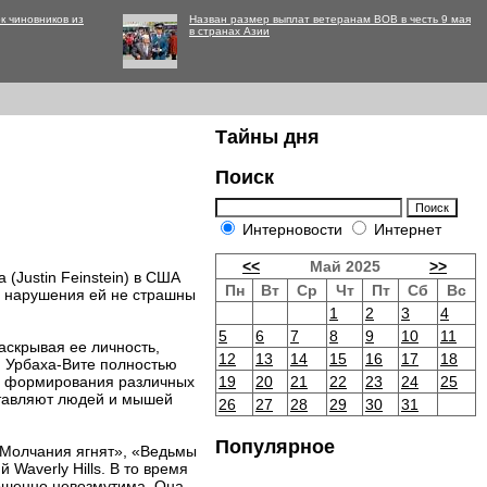
к чиновников из
Назван размер выплат ветеранам ВОВ в честь 9 мая
в странах Азии
Тайны дня
Поиск
Интерновости
Интернет
<<
Май 2025
>>
(Justin Feinstein) в США
Пн
Вт
Ср
Чт
Пт
Сб
Вс
го нарушения ей не страшны
1
2
3
4
5
6
7
8
9
10
11
аскрывая ее личность,
12
13
14
15
16
17
18
и Урбаха-Вите полностью
я формирования различных
19
20
21
22
23
24
25
ставляют людей и мышей
26
27
28
29
30
31
Популярное
«Молчания ягнят», «Ведьмы
Waverly Hills. В то время
ершенно невозмутима. Она