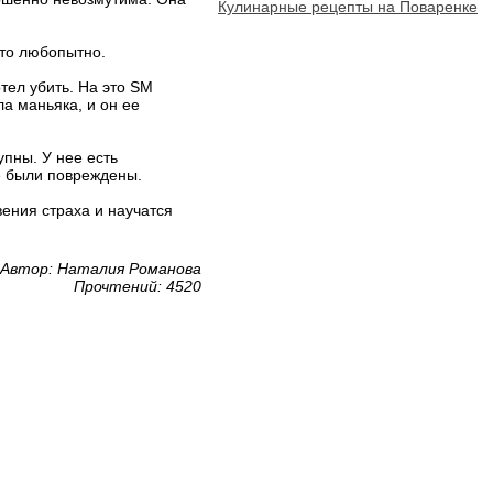
Кулинарные рецепты на Поваренке
сто любопытно.
тел убить. На это SM
а маньяка, и он ее
пны. У нее есть
е были повреждены.
ения страха и научатся
Автор: Наталия Романова
Прочтений: 4520