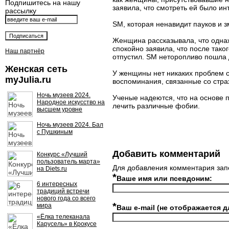
Подпишитесь на нашу
заявила, что смотреть ей было ин
рассылку
SM, которая ненавидит пауков и з
Женщина рассказывала, что однажд
спокойно заявила, что после тако
Наш партнёр
отпустил. SM неторопливо пошла
Женская сеть
У женщины нет никаких проблем с
myJulia.ru
воспоминания, связанные со стра
Ночь музеев 2024.
Ученые надеются, что на основе 
Народное искусство на
лечить различные фобии.
высшем уровне
Ночь музеев 2024. Бал
с Пушкиным
Добавить комментарий
Конкурс «Лучший
пользователь марта»
Для добавления комментария зап
на Diets.ru
*
Ваше имя или псевдоним:
6 интересных
традиций встречи
нового года со всего
*
мира
Ваш e-mail (не отображается д
«Ёлка телеканала
Карусель» в Крокусе