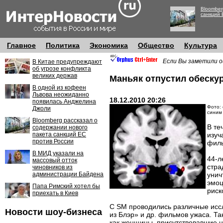
Bloomber
санкций 
Главное
Политика
Экономика
Общество
Культура
Если Вы заметили о
В Китае предупреждают
об угрозе конфликта
великих держав
Маньяк отпустил обеск
В одной из кофеен
Львова неожиданно
18.12.2010 20:26
появилась Анджелина
Фото: 
Джоли
синим
Bloomberg рассказал о
В те
содержании нового
пакета санкций ЕС
изуч
против России
филь
В МИД указали на
44-л
массовый отток
стра
чиновников из
администрации Байдена
унич
эмоц
Папа Римский хотел бы
риск
приехать в Киев
С SM проводились различные исс
Новости шоу-бизнеса
из Блэр» и др. фильмов ужаса. Та
как женщины, присутствовавшие н