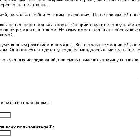
тересно, но не страшно.
мей, нисколько не боится к ним прикасаться. По ее словам, ей про
ы на нее напал маньяк в парке. Он приставил к ее горлу нож и хо
го он встретится с ангелами. Невозмутимость женщины обескуражил
 домой.
 умственным развитием и памятью. Все остальные эмоции ей досту
хом. Они относятся к детству, когда ее миндалевидные тела еще н
проведенных исследований, они смогут выяснить причину возникнов
олните все поля формы:
ля всех пользователей):