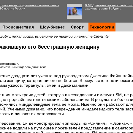
g рассказал о содержании нового пакета
В МИД указали на массовый отто
ЕС против России
администрации Байдена
Происшествия
Шоу-бизнес
Спорт
Технологии
шибку, пожалуйста, выделите её мышкой и нажмите Ctrl+Enter
уражившую его бесстрашную женщину
compulenta.ru
 отмечены миндалевидные тела
чение двадцати лет ученые под руководством Джастина Файнштейна 
али женщину, которая ничего не боится. В результате генетическо
мы ужасов, тарантулы, змеи и даже маньяки.
етняя мать троих детей, которую в исследовании именуют SM, не р
дает редчайшим генетическим заболеванием. В результате болезн
тожились миндалевидные тела её мозга. Именно они работают дл
ий. Учеными доказано, что повреждения миндалевидного тела за
овать и лишают их осторожности.
ледования. Ей демонстрировали эпизоды из «Сияния», «Звонка», 
кже ее водили на пугающее посетителей представление в санаторий 
а показе вместе с ней, вскрикивали от страха, SM оставалась сов