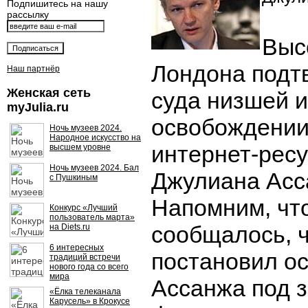
Подпишитесь на нашу
рассылку
Выс
Лондона подт
Наш партнёр
Женская сеть
суда низшей 
myJulia.ru
освобождении
Ночь музеев 2024.
Народное искусство на
интернет-ресу
высшем уровне
Ночь музеев 2024. Бал
Джулиана Асса
с Пушкиным
Напомним, чт
Конкурс «Лучший
пользователь марта»
сообщалось, ч
на Diets.ru
6 интересных
постановил о
традиций встречи
нового года со всего
мира
Ассанжа под з
«Ёлка телеканала
Карусель» в Крокусе