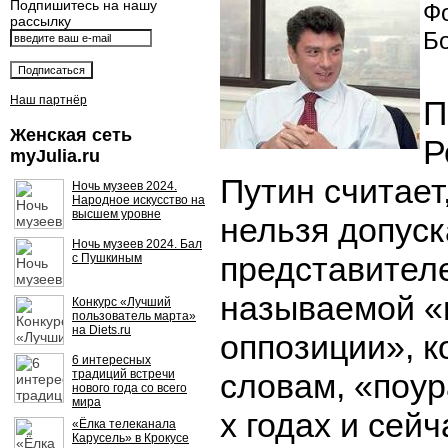
Подпишитесь на нашу
Фо
рассылку
Б
Наш партнёр
П
Женская сеть
Р
myJulia.ru
Путин считает,
Ночь музеев 2024.
Народное искусство на
высшем уровне
нельзя допуск
Ночь музеев 2024. Бал
представителе
с Пушкиным
называемой «
Конкурс «Лучший
пользователь марта»
на Diets.ru
оппозиции», к
6 интересных
традиций встречи
словам, «поур
нового года со всего
мира
х годах и сей
«Ёлка телеканала
Карусель» в Крокусе