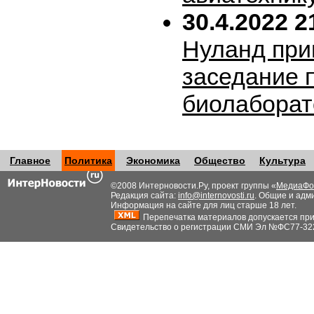
30.4.2022 2
Нуланд при
заседание 
биолабора
Главное
Политика
Экономика
Общество
Культура
©2008 Интерновости.Ру, проект группы «
МедиаФо
Редакция сайта:
info@internovosti.ru
. Общие и адм
Информация на сайте для лиц старше 18 лет.
Перепечатка материалов допускается при н
Свидетельство о регистрации СМИ Эл №ФС77-32