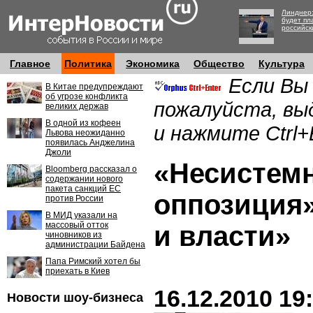
Линднер:
будет пл
российск
Главное
Политика
Экономика
Общество
Культура
Если Вы
В Китае предупреждают
об угрозе конфликта
пожалуйста, вы
великих держав
В одной из кофеен
и нажмите Ctrl+
Львова неожиданно
появилась Анджелина
Джоли
«Несистем
Bloomberg рассказал о
содержании нового
пакета санкций ЕС
оппозиция»
против России
В МИД указали на
массовый отток
и власти»
чиновников из
администрации Байдена
Папа Римский хотел бы
приехать в Киев
16.12.2010 19
Новости шоу-бизнеса