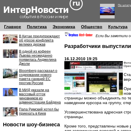
По штату
Главное
Политика
Экономика
Общество
Культура
Если Вы заметили о
В Китае предупреждают
об угрозе конфликта
великих держав
Разработчики выпустили
В одной из кофеен
Львова неожиданно
16.12.2010 19:25
появилась Анджелина
Фото
Джоли
Oper
Bloomberg рассказал о
Ста
содержании нового
пакета санкций ЕС
вер
против России
Ope
В МИД указали на
нов
массовый отток
страницы можно объединять по т
чиновников из
администрации Байдена
наведении курсора на группу, отк
Папа Римский хотел бы
Усовершенствована адресная стро
приехать в Киев
страницы.
Новости шоу-бизнеса
Кроме того, представлены новые 
для запоминания паролей и автоз