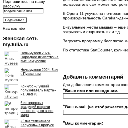
Подпишитесь на нашу
пользователь сам может настроить
рассылку
В Opera-11 улучшена почтовая пан
производительность Carakan-движк
Визуальные жесты мышью – еще о
Наш партнёр
закрывать и открывать их и т.д.
Женская сеть
Загрузить программу бесплатно м
myJulia.ru
По статистике StatCounter, колич
Ночь музеев 2024.
Народное искусство на
высшем уровне
Ночь музеев 2024. Бал
с Пушкиным
Добавить комментарий
Для добавления комментария зап
Конкурс «Лучший
*
пользователь марта»
Ваше имя или псевдоним:
на Diets.ru
6 интересных
*
Ваш e-mail (не отображается д
традиций встречи
нового года со всего
мира
«Ёлка телеканала
*
Ваш комментарий:
Карусель» в Крокусе