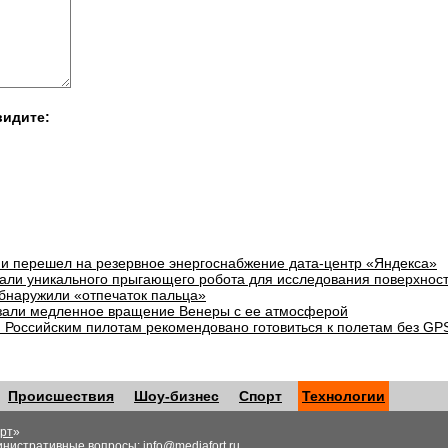
видите:
и перешел на резервное энергоснабжение дата-центр «Яндекса»
али уникального прыгающего робота для исследования поверхнос
бнаружили «отпечаток пальца»
зали медленное вращение Венеры с ее атмосферой
: Российским пилотам рекомендовано готовиться к полетам без GP
Происшествия
Шоу-бизнес
Спорт
Технологии
рт
»
инистративные вопросы:
info@mediafort.ru