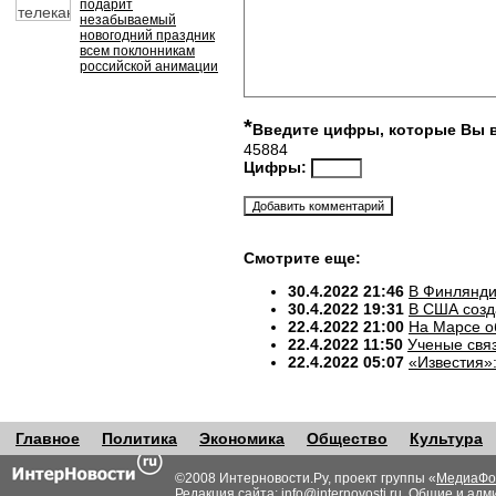
подарит
незабываемый
новогодний праздник
всем поклонникам
российской анимации
*
Введите цифры, которые Вы 
45884
Цифры:
Смотрите еще:
30.4.2022 21:46
В Финлянди
30.4.2022 19:31
В США созд
22.4.2022 21:00
На Марсе о
22.4.2022 11:50
Ученые свя
22.4.2022 05:07
«Известия»
Главное
Политика
Экономика
Общество
Культура
©2008 Интерновости.Ру, проект группы «
МедиаФо
Редакция сайта:
info@internovosti.ru
. Общие и адм