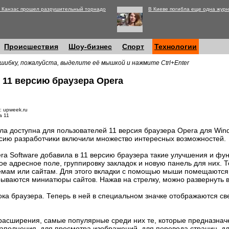
 Канзас прошел разрушительный торнадо
В Киеве погибла еще одна журн
Происшествия
Шоу-бизнес
Спорт
Технологии
шибку, пожалуйста, выделите её мышкой и нажмите Ctrl+Enter
 11 версию браузера Opera
: upweek.ru
a 11
ла доступна для пользователей 11 версия браузера Opera для Wind
сию разработчики включили множество интересных возможностей.
ra Software добавила в 11 версию браузера такие улучшения и фун
ое адресное поле, группировку закладок и новую панель для них. 
емам или сайтам. Для этого вкладки с помощью мыши помещаются 
рываются миниатюры сайтов. Нажав на стрелку, можно развернуть в
ка браузера. Теперь в ней в специальном значке отображаются св
расширения, самые популярные среди них те, которые предназнач
аполнения, для просмотра изображений, для перевода страниц, дл