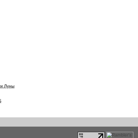
ти Луны
S