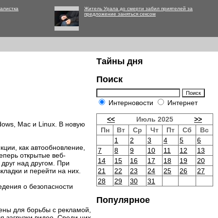
алистка
Житель Урала до смерти забил приятелей за
предложение заняться сексом
Тайны дня
Поиск
Интерновости
Интернет
<<
Июль 2025
>>
ows, Mac и Linux. В новую
Пн
Вт
Ср
Чт
Пт
Сб
Вс
1
2
3
4
5
6
кции, как автообновление,
7
8
9
10
11
12
13
Теперь открытые веб-
14
15
16
17
18
19
20
друг над другом. При
кладки и перейти на них.
21
22
23
24
25
26
27
28
29
30
31
едения о безопасности
Популярное
ены для борьбы с рекламой,
я загрузки видео. Среди них