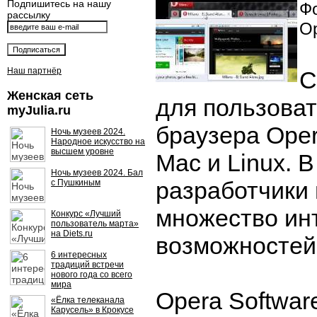
Подпишитесь на нашу
Фо
рассылку
Op
Наш партнёр
С
Женская сеть
для пользоват
myJulia.ru
браузера Ope
Ночь музеев 2024.
Народное искусство на
высшем уровне
Mac и Linux. 
Ночь музеев 2024. Бал
разработчики
с Пушкиным
множество ин
Конкурс «Лучший
пользователь марта»
на Diets.ru
возможностей
6 интересных
традиций встречи
нового года со всего
мира
Opera Softwar
«Ёлка телеканала
Карусель» в Крокусе