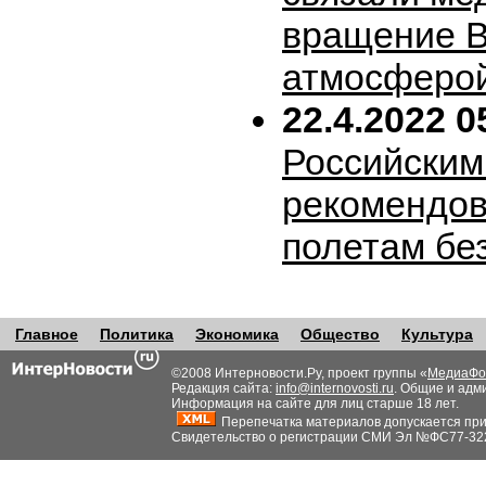
вращение В
атмосферо
22.4.2022 0
Российским
рекомендов
полетам бе
Главное
Политика
Экономика
Общество
Культура
©2008 Интерновости.Ру, проект группы «
МедиаФо
Редакция сайта:
info@internovosti.ru
. Общие и адм
Информация на сайте для лиц старше 18 лет.
Перепечатка материалов допускается при н
Свидетельство о регистрации СМИ Эл №ФС77-32