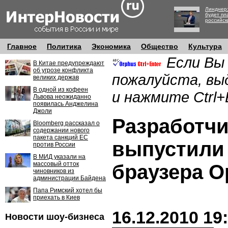
Линднер:
будет пл
российск
Главное
Политика
Экономика
Общество
Культура
Если Вы
В Китае предупреждают
об угрозе конфликта
пожалуйста, вы
великих держав
В одной из кофеен
и нажмите Ctrl+
Львова неожиданно
появилась Анджелина
Джоли
Разработч
Bloomberg рассказал о
содержании нового
пакета санкций ЕС
выпустили
против России
В МИД указали на
массовый отток
браузера O
чиновников из
администрации Байдена
Папа Римский хотел бы
приехать в Киев
16.12.2010 19
Новости шоу-бизнеса