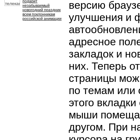
подарит
версию брауз
незабываемый
новогодний праздник
улучшения и ф
всем поклонникам
российской анимации
автообновлен
адресное поле
закладок и но
них. Теперь о
страницы мож
по темам или 
этого вкладки
мыши помещаю
другом. При н
курсора на гру