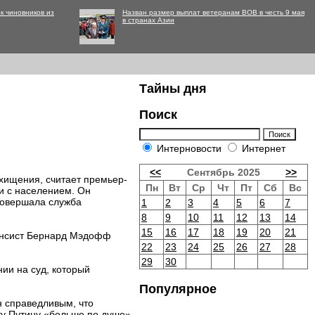
к чиновников из
Назван размер выплат ветеранам ВОВ в честь 9 мая
в странах Азии
Тайны дня
Поиск
Интерновости
Интернет
<<
Сентябрь 2025
>>
хищения, считает премьер-
Пн
Вт
Ср
Чт
Пт
Сб
Вс
и с населением. Он
 совершала служба
1
2
3
4
5
6
7
8
9
10
11
12
13
14
15
16
17
18
19
20
21
нансист Бернард Мэдофф
22
23
24
25
26
27
28
29
30
ии на суд, который
Популярное
н справедливым, что
ьку Путину «больше по душе»