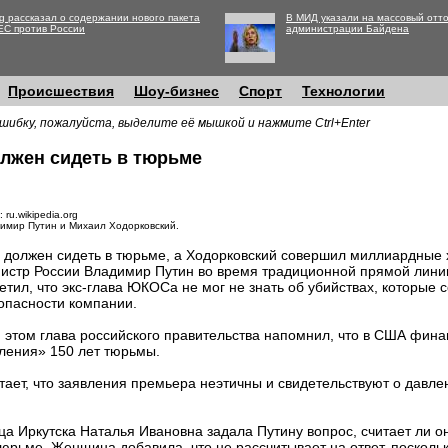
g рассказал о содержании нового пакета
В МИД указали на массовый отто
ЕС против России
администрации Байдена
Происшествия
Шоу-бизнес
Спорт
Технологии
шибку, пожалуйста, выделите её мышкой и нажмите Ctrl+Enter
олжен сидеть в тюрьме
 ru.wikipedia.org
имир Путин и Михаил Ходорковский.
 должен сидеть в тюрьме, а Ходорковский совершил миллиардные 
истр России Владимир Путин во время традиционной прямой лини
етил, что экс-глава ЮКОСа не мог не знать об убийствах, которые
опасности компании.
 этом глава российского правительства напомнил, что в США фи
ления» 150 лет тюрьмы.
ает, что заявления премьера неэтичны и свидетельствуют о давлен
а Иркутска Наталья Ивановна задала Путину вопрос, считает ли о
тюрьме. Женщина добавила, что не рассчитывает на ответ, поскол