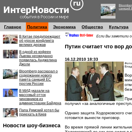
Bloomber
санкций 
Главное
Политика
Экономика
Общество
Культура
Если Вы заметили о
В Китае предупреждают
об угрозе конфликта
великих держав
Путин считает что вор д
В одной из кофеен
Львова неожиданно
16.12.2010 18:33
появилась Анджелина
Фото:
Джоли
Влад
Bloomberg рассказал о
Вор
содержании нового
пакета санкций ЕС
мин
против России
отм
без
В МИД указали на
массовый отток
При
чиновников из
администрации Байдена
получил «за аналогичные преступ
Папа Римский хотел бы
Однако защита Ходорковского счит
приехать в Киев
готовится вынести приговор.
Новости шоу-бизнеса
Во время прямой линии жительниц
Ходорковский до сих пор сидит в 