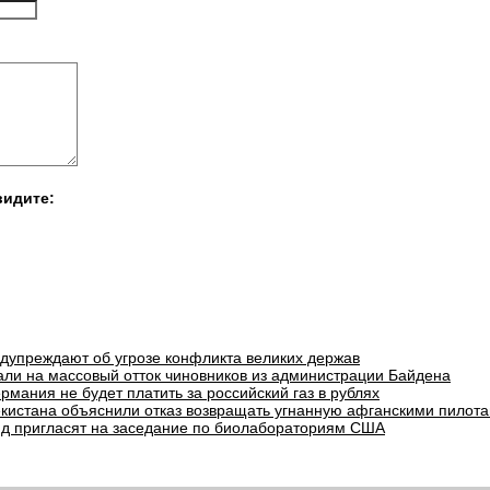
видите:
едупреждают об угрозе конфликта великих держав
али на массовый отток чиновников из администрации Байдена
рмания не будет платить за российский газ в рублях
екистана объяснили отказ возвращать угнанную афганскими пилота
д пригласят на заседание по биолабораториям США