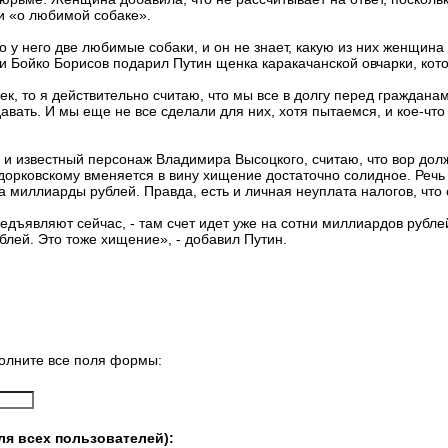
и «о любимой собаке».
то у него две любимые собаки, и он не знает, какую из них женщина
 Бойко Борисов подарил Путин щенка каракачанской овчарки, кот
к, то я действительно считаю, что мы все в долгу перед граждана
авать. И мы еще не все сделали для них, хотя пытаемся, и кое-что
ак и известный персонаж Владимира Высоцкого, считаю, что вор дол
дорковскому вменяется в вину хищение достаточно солидное. Речь 
а миллиарды рублей. Правда, есть и личная неуплата налогов, что
едъявляют сейчас, - там счет идет уже на сотни миллиардов рублей
блей. Это тоже хищение», - добавил Путин.
олните все поля формы:
ля всех пользователей):