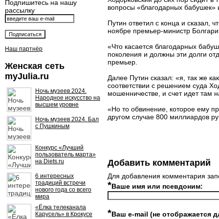
Подпишитесь на нашу
вопросы «благодарных бабушек» 
рассылку
Путин ответил с конца и сказал, ч
ноябре премьер-министр Болгарии
«Что касается благодарных бабуше
Наш партнёр
поколения и должны эти долги отд
премьер.
Женская сеть
myJulia.ru
Далее Путин сказал: «я, так же к
соответствии с решением суда Хо
Ночь музеев 2024.
мошенничестве, и счет идет там н
Народное искусство на
высшем уровне
«Но то обвинение, которое ему пр
другом случае 800 миллиардов ру
Ночь музеев 2024. Бал
с Пушкиным
Конкурс «Лучший
пользователь марта»
на Diets.ru
Добавить комментарий
Для добавления комментария зап
6 интересных
традиций встречи
*
Ваше имя или псевдоним:
нового года со всего
мира
«Ёлка телеканала
*
Ваш e-mail (не отображается д
Карусель» в Крокусе