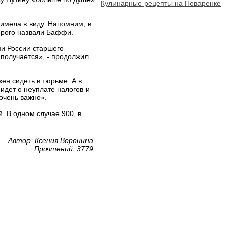
Кулинарные рецепты на Поваренке
 имела в виду. Напомним, в
орого назвали Баффи.
ми России старшего
 получается», - продолжил
жен сидеть в тюрьме. А в
идет о неуплате налогов и
 очень важно».
. В одном случае 900, в
Автор: Ксения Воронина
Прочтений: 3779