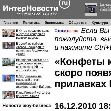
Линднер:
будет пл
российск
Главное
Политика
Экономика
Общество
Культура
Если Вы
В Китае предупреждают
об угрозе конфликта
пожалуйста, вы
великих держав
В одной из кофеен
и нажмите Ctrl+
Львова неожиданно
появилась Анджелина
Джоли
«Конфеты 
Bloomberg рассказал о
содержании нового
пакета санкций ЕС
скоро появ
против России
В МИД указали на
массовый отток
прилавках
чиновников из
администрации Байдена
Папа Римский хотел бы
приехать в Киев
16.12.2010 18
Новости шоу-бизнеса