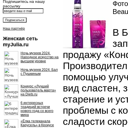
Подпишитесь на нашу
Фото:
рассылку
Beau
Наш партнёр
В 
Женская сеть
за
myJulia.ru
продажу «Кон
Ночь музеев 2024.
Народное искусство на
высшем уровне
Производител
Ночь музеев 2024. Бал
помощью улу
с Пушкиным
вид сластен, 
Конкурс «Лучший
пользователь марта»
на Diets.ru
старение и ус
6 интересных
традиций встречи
проблемы с ко
нового года со всего
мира
сладости скор
«Ёлка телеканала
Карусель» в Крокусе