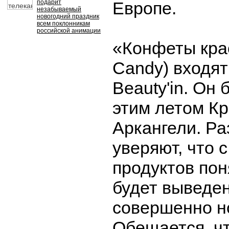
подарит
Европе.
незабываемый
новогодний праздник
всем поклонникам
российской анимации
«Конфеты кра
Candy) входят
Beauty'in. Он
этим летом К
Аркангели. Ра
уверяют, что 
продуктов пон
будет выведе
совершенно н
Обещается, ч