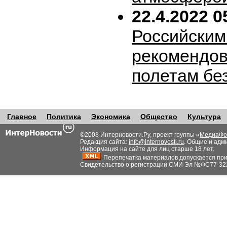
22.4.2022 0
Российским
рекомендов
полетам бе
Главное
Политика
Экономика
Общество
Культура
©2008 Интерновости.Ру, проект группы «
МедиаФо
Редакция сайта:
info@internovosti.ru
. Общие и адм
Информация на сайте для лиц старше 18 лет.
Перепечатка материалов допускается при н
Свидетельство о регистрации СМИ Эл №ФС77-32