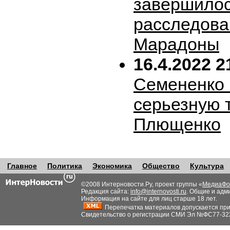
завершило
расследова
Марадоны
16.4.2022 2
Семененко 
серьезную 
Плющенко
Главное
Политика
Экономика
Общество
Культура
©2008 Интерновости.Ру, проект группы «
МедиаФо
Редакция сайта:
info@internovosti.ru
. Общие и адм
Информация на сайте для лиц старше 18 лет.
Перепечатка материалов допускается при н
Свидетельство о регистрации СМИ Эл №ФС77-32