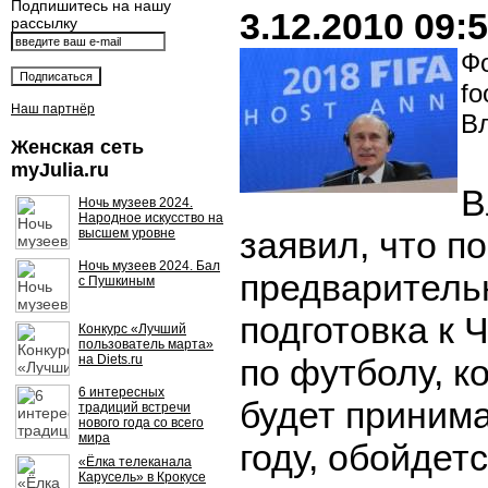
Подпишитесь на нашу
3.12.2010 09:
рассылку
Фо
fo
Наш партнёр
В
Женская сеть
myJulia.ru
В
Ночь музеев 2024.
Народное искусство на
заявил, что по
высшем уровне
Ночь музеев 2024. Бал
предваритель
с Пушкиным
подготовка к 
Конкурс «Лучший
пользователь марта»
на Diets.ru
по футболу, к
6 интересных
будет принима
традиций встречи
нового года со всего
мира
году, обойдет
«Ёлка телеканала
Карусель» в Крокусе