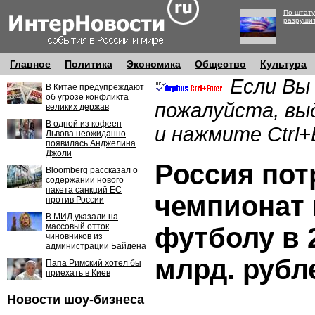
По штату
разруши
Главное
Политика
Экономика
Общество
Культура
Если Вы
В Китае предупреждают
об угрозе конфликта
пожалуйста, вы
великих держав
В одной из кофеен
и нажмите Ctrl+
Львова неожиданно
появилась Анджелина
Джоли
Россия пот
Bloomberg рассказал о
содержании нового
пакета санкций ЕС
чемпионат 
против России
В МИД указали на
массовый отток
футболу в 
чиновников из
администрации Байдена
млрд. рубл
Папа Римский хотел бы
приехать в Киев
Новости шоу-бизнеса