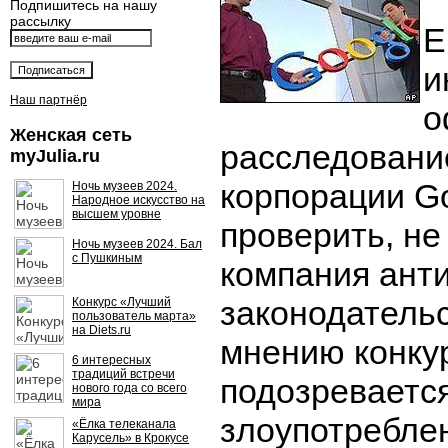
Подпишитесь на нашу
рассылку
Е
и
Наш партнёр
о
Женская сеть
расследовани
myJulia.ru
корпорации Go
Ночь музеев 2024.
Народное искусство на
высшем уровне
проверить, не
Ночь музеев 2024. Бал
с Пушкиным
компания ант
законодательс
Конкурс «Лучший
пользователь марта»
на Diets.ru
мнению конку
6 интересных
традиций встречи
подозревается
нового года со всего
мира
злоупотребле
«Ёлка телеканала
Карусель» в Крокусе