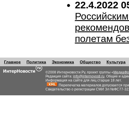
22.4.2022 0
Российским
рекомендов
полетам бе
Главное
Политика
Экономика
Общество
Культура
©2008 Интерновости.Ру, проект группы «
МедиаФо
Редакция сайта:
info@internovosti.ru
. Общие и адм
Информация на сайте для лиц старше 18 лет.
Перепечатка материалов допускается при н
Свидетельство о регистрации СМИ Эл №ФС77-32