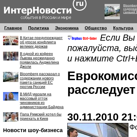
Bloomber
содержан
санкций 
Главное
Политика
Экономика
Общество
Культура
Если Вы
В Китае предупреждают
об угрозе конфликта
пожалуйста, вы
великих держав
В одной из кофеен
и нажмите Ctrl+
Львова неожиданно
появилась Анджелина
Джоли
Еврокомис
Bloomberg рассказал о
содержании нового
пакета санкций ЕС
расследует
против России
В МИД указали на
массовый отток
чиновников из
администрации Байдена
30.11.2010 21
Папа Римский хотел бы
приехать в Киев
Фо
Новости шоу-бизнеса