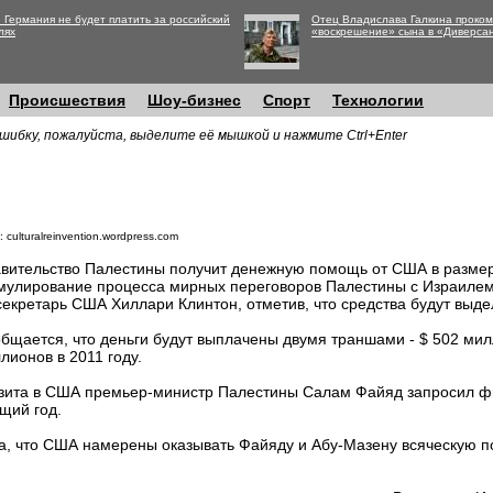
 Германия не будет платить за российский
Отец Владислава Галкина проко
лях
«воскрешение» сына в «Диверса
Происшествия
Шоу-бизнес
Спорт
Технологии
шибку, пожалуйста, выделите её мышкой и нажмите Ctrl+Enter
 culturalreinvention.wordpress.com
вительство Палестины получит денежную помощь от США в размер
мулирование процесса мирных переговоров Палестины с Израилем
секретарь США Хиллари Клинтон, отметив, что средства будут выд
бщается, что деньги будут выплачены двумя траншами - $ 502 милл
лионов в 2011 году.
изита в США премьер-министр Палестины Салам Файяд запросил 
щий год.
а, что США намерены оказывать Файяду и Абу-Мазену всяческую 