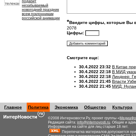
подарит
незабываемый
новогодний праздник
всем поклонникам
российской анимации
*
Введите цифры, которые Вы 
2078
Цифры:
Смотрите еще:
30.4.2022 23:32
В Китае пр
30.4.2022 22:18
В МИД указ
30.4.2022 22:18
Линднер: Ге
30.4.2022 21:45
Власти Узб
30.4.2022 21:45
МИД: Нулан
Главное
Политика
Экономика
Общество
Культура
©2008 Интерновости.Ру, проект группы «
МедиаФо
Редакция сайта:
info@internovosti.ru
. Общие и адм
Информация на сайте для лиц старше 18 лет.
Перепечатка материалов допускается при н