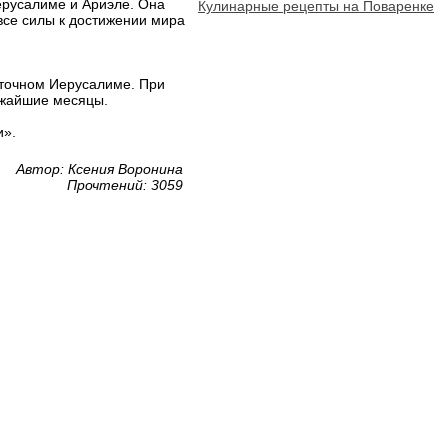
ерусалиме и Ариэле. Она
Кулинарные рецепты на Поваренке
все силы к достижении мира
сточном Иерусалиме. При
лижайшие месяцы.
и».
Автор: Ксения Воронина
Прочтений: 3059