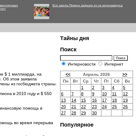
мментировал
Все школы Пекина закрыли из-за коронавируса
нте»
Тайны дня
Поиск
Интерновости
Интернет
е $ 1 миллиарда, на
<<
Апрель 2026
>>
. Об этом заявила
Пн
Вт
Ср
Чт
Пт
Сб
Вс
елены из госбюджета страны.
1
2
3
4
5
иона в 2010 году и $ 550
6
7
8
9
10
11
12
13
14
15
16
17
18
19
20
21
22
23
24
25
26
финансовую помощь в
27
28
29
30
помощь во время перерыва
Популярное