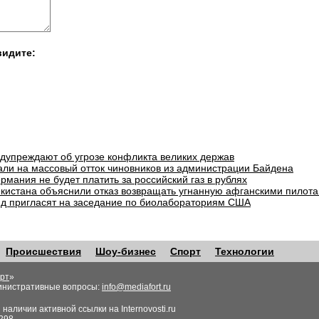
видите:
едупреждают об угрозе конфликта великих держав
али на массовый отток чиновников из администрации Байдена
рмания не будет платить за российский газ в рублях
екистана объяснили отказ возвращать угнанную афганскими пилота
д пригласят на заседание по биолабораториям США
Происшествия
Шоу-бизнес
Спорт
Технологии
рт
»
инистративные вопросы:
info@mediafort.ru
аличии активной ссылки на Internovosti.ru