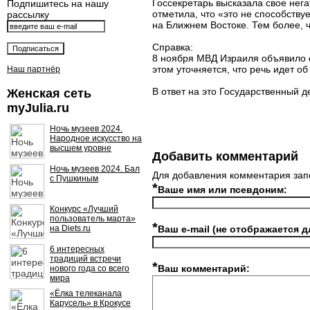
Госсекретарь высказала свое нег
Подпишитесь на нашу
отметила, что «это не способств
рассылку
на Ближнем Востоке. Тем более, 
Справка:
8 ноября МВД Израиля объявило 
этом уточняется, что речь идет 
Наш партнёр
В ответ на это Государственный
Женская сеть
myJulia.ru
Ночь музеев 2024.
Народное искусство на
высшем уровне
Добавить комментарий
Ночь музеев 2024. Бал
Для добавления комментария зап
с Пушкиным
*
Ваше имя или псевдоним:
Конкурс «Лучший
пользователь марта»
*
на Diets.ru
Ваш e-mail (не отображается д
6 интересных
традиций встречи
*
Ваш комментарий:
нового года со всего
мира
«Ёлка телеканала
Карусель» в Крокусе