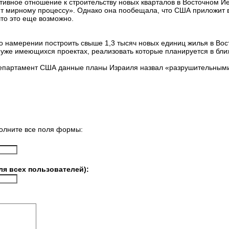
ативное отношение к строительству новых кварталов в Восточном И
ует мирному процессу». Однако она пообещала, что США приложит 
что это еще возможно.
о намерении построить свыше 1,3 тысяч новых единиц жилья в Во
об уже имеющихся проектах, реализовать которые планируется в б
 департамент США данные планы Израиля назвал «разрушительным
олните все поля формы:
ля всех пользователей):