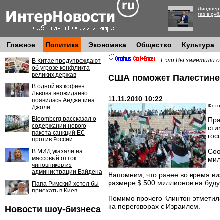
Линднер:
газ в руб
Главное
Политика
Экономика
Общество
Культура
Если Вы заметили о
В Китае предупреждают
об угрозе конфликта
великих держав
США поможет Палестине
В одной из кофеен
Львова неожиданно
11.11.2010 10:22
появилась Анджелина
Фото:
Джоли
Bloomberg рассказал о
Пра
содержании нового
сти
пакета санкций ЕС
гос
против России
Соо
В МИД указали на
массовый отток
мил
чиновников из
администрации Байдена
Напомним, что ранее во время в
размере $ 500 миллионов на буду
Папа Римский хотел бы
приехать в Киев
Помимо прочего Клинтон отметил
на переговорах с Израилем.
Новости шоу-бизнеса