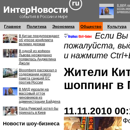
В МИД ук
отток чи
админис
Главное
Политика
Экономика
Общество
Культура
Если Вы
В Китае предупреждают
об угрозе конфликта
пожалуйста, вы
великих держав
В одной из кофеен
и нажмите Ctrl+
Львова неожиданно
появилась Анджелина
Джоли
Жители Кит
Bloomberg рассказал о
содержании нового
пакета санкций ЕС
шоппинг в 
против России
В МИД указали на
массовый отток
чиновников из
администрации Байдена
11.11.2010 00
Папа Римский хотел бы
приехать в Киев
Фо
Новости шоу-бизнеса