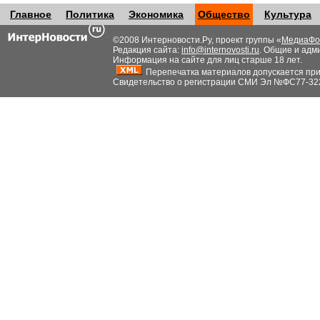
Главное
Политика
Экономика
Общество
Культура
©2008 Интерновости.Ру, проект группы «
МедиаФо
Редакция сайта:
info@internovosti.ru
. Общие и адм
Информация на сайте для лиц старше 18 лет.
Перепечатка материалов допускается при н
Свидетельство о регистрации СМИ Эл №ФС77-32