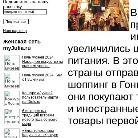
Подпишитесь на нашу
рассылку
В
п
Наш партнёр
и
Женская сеть
увеличились 
myJulia.ru
питания. В эт
Ночь музеев 2024.
Народное искусство на
высшем уровне
страны отпра
Ночь музеев 2024. Бал
с Пушкиным
шоппинг в Гон
они покупают
Конкурс «Лучший
пользователь марта»
на Diets.ru
и иностранные
6 интересных
традиций встречи
товары перво
нового года со всего
мира
«Ёлка телеканала
Карусель» в Крокусе