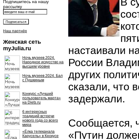
В с
Подпишитесь на нашу
рассылку
сос
кот
Наш партнёр
пят
Женская сеть
настаивали н
myJulia.ru
Ночь музеев 2024.
России Влади
Народное искусство на
высшем уровне
других полити
Ночь музеев 2024. Бал
с Пушкиным
сказали, что 
Конкурс «Лучший
задержали.
пользователь марта»
на Diets.ru
6 интересных
традиций встречи
Сообщается, ч
нового года со всего
мира
«Путин должен
«Ёлка телеканала
Карусель» в Крокусе