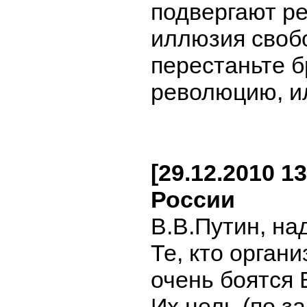
подвергают ре
иллюзия свобо
перестаньте б
революцию, ил
[29.12.2010 1
России
В.В.Путин, на
Те, кто орган
очень боятся 
Их цель (по з