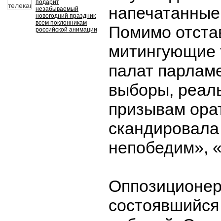
подарит
напечатанные 
незабываемый
новогодний праздник
всем поклонникам
Помимо отста
российской анимации
митингующие 
палат парлам
выборы, реал
призывам ора
скандировала 
непобедим», «
Оппозиционер
состоявшийся