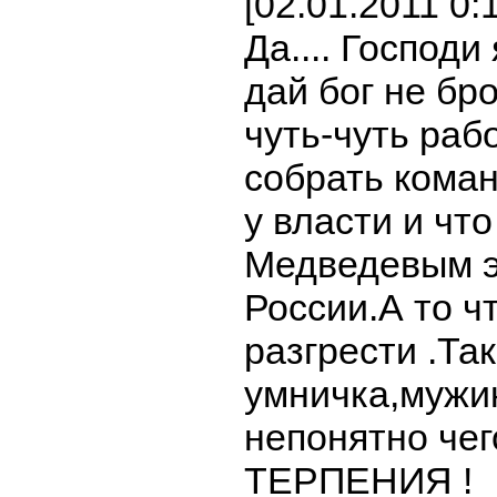
[02.01.2011 0
Да.... Господи
дай бог не бр
чуть-чуть раб
собрать кома
у власти и чт
Медведевым э
России.А то ч
разгрести .Та
умничка,мужик
непонятно че
ТЕРПЕНИЯ !