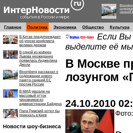
Bloomber
содержан
санкций 
Главное
Политика
Экономика
Общество
Культура
Если Вы
В Китае предупреждают
об угрозе конфликта
выделите её мы
великих держав
В одной из кофеен
Львова неожиданно
В Москве п
появилась Анджелина
Джоли
Bloomberg рассказал о
лозунгом «
содержании нового
пакета санкций ЕС
против России
В МИД указали на
массовый отток
чиновников из
24.10.2010 02
администрации Байдена
Папа Римский хотел бы
Фото:
приехать в Киев
Новости шоу-бизнеса