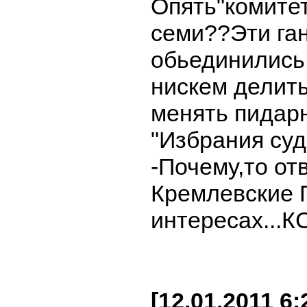
Опять"комитет
семи??Эти га
обьединились
нискем делить
менять пидар
"Избрания суд
-Почему,то от
Кремлевские П
интересах...К
[12.01.2011 