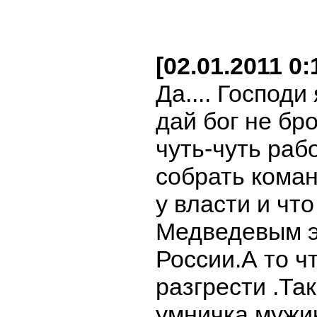
[02.01.2011 0
Да.... Господи
дай бог не бр
чуть-чуть раб
собрать кома
у власти и чт
Медведевым э
России.А то ч
разгрести .Та
умничка,мужик