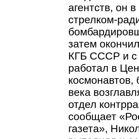
агентств, он 
стрелком-рад
бомбардировщ
затем окончи
КГБ СССР и с 
работал в Цен
космонавтов, 
века возглавл
отдел контрра
сообщает «Ро
газета», Нико