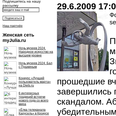
Подпишитесь на нашу
29.6.2009 17:
рассылку
Фо
se
Наш партнёр
Женская сеть
П
myJulia.ru
м
Ночь музеев 2024.
Народное искусство на
высшем уровне
З
Ночь музеев 2024. Бал
с Пушкиным
г
Конкурс «Лучший
прошедшие вч
пользователь марта»
на Diets.ru
завершились 
6 интересных
традиций встречи
скандалом. А
нового года со всего
мира
убедительным
«Ёлка телеканала
Карусель» в Крокусе