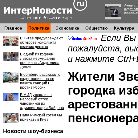
Линднер:
будет пл
российск
Главное
Политика
Экономика
Общество
Культура
Если Вы
В Китае предупреждают
об угрозе конфликта
пожалуйста, вы
великих держав
В одной из кофеен
и нажмите Ctrl+
Львова неожиданно
появилась Анджелина
Джоли
Жители Зв
Bloomberg рассказал о
содержании нового
пакета санкций ЕС
городка из
против России
В МИД указали на
массовый отток
арестованн
чиновников из
администрации Байдена
пенсионер
Папа Римский хотел бы
приехать в Киев
Новости шоу-бизнеса