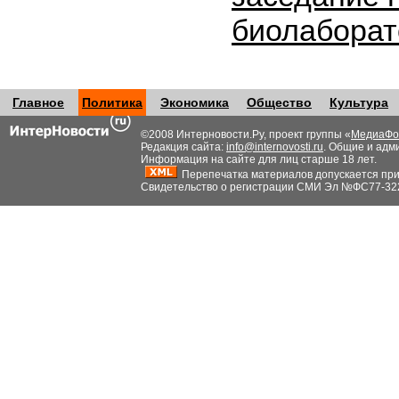
биолабора
Главное
Политика
Экономика
Общество
Культура
©2008 Интерновости.Ру, проект группы «
МедиаФо
Редакция сайта:
info@internovosti.ru
. Общие и адм
Информация на сайте для лиц старше 18 лет.
Перепечатка материалов допускается при н
Свидетельство о регистрации СМИ Эл №ФС77-32