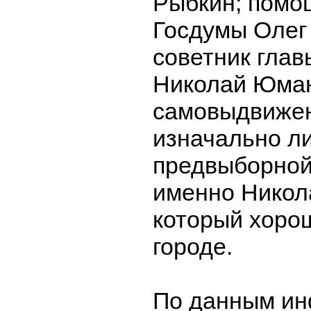
Рыбкин; помо
Госдумы Олег
советник гла
Николай Юман
самовыдвижен
изначально л
предвыборной
именно Никол
который хорош
городе.
По данным и