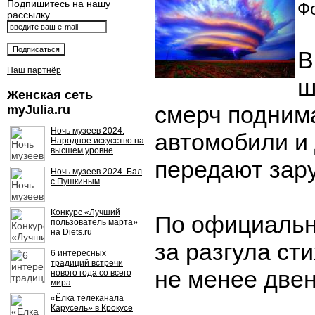
Подпишитесь на нашу
Фо
рассылку
В
Наш партнёр
ш
Женская сеть
смерч подним
myJulia.ru
Ночь музеев 2024.
автомобили и 
Народное искусство на
высшем уровне
передают зар
Ночь музеев 2024. Бал
с Пушкиным
Конкурс «Лучший
По официальн
пользователь марта»
на Diets.ru
за разгула ст
6 интересных
традиций встречи
не менее двен
нового года со всего
мира
«Ёлка телеканала
Карусель» в Крокусе