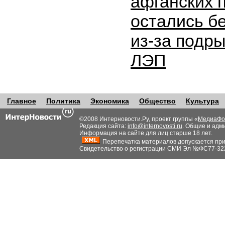
афганских 
остались б
из-за подры
ЛЭП
Главное
Политика
Экономика
Общество
Культура
©2008 Интерновости.Ру, проект группы «
МедиаФо
Редакция сайта:
info@internovosti.ru
. Общие и адм
Информация на сайте для лиц старше 18 лет.
Перепечатка материалов допускается при н
Свидетельство о регистрации СМИ Эл №ФС77-32