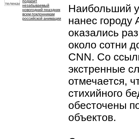
подарит
Наибольший у
незабываемый
новогодний праздник
всем поклонникам
нанес городу 
российской анимации
оказались ра
около сотни д
CNN. Со ссыл
экстренные с
отмечается, чт
стихийного бе
обесточены по
объектов.