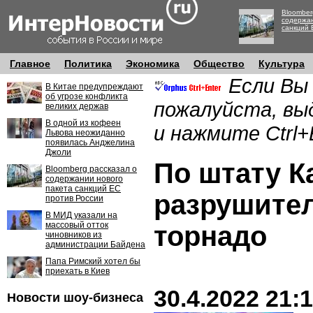
Bloomber
содержан
санкций 
Главное
Политика
Экономика
Общество
Культура
Если Вы
В Китае предупреждают
об угрозе конфликта
пожалуйста, вы
великих держав
В одной из кофеен
и нажмите Ctrl+
Львова неожиданно
появилась Анджелина
Джоли
По штату К
Bloomberg рассказал о
содержании нового
пакета санкций ЕС
разрушите
против России
В МИД указали на
массовый отток
торнадо
чиновников из
администрации Байдена
Папа Римский хотел бы
приехать в Киев
30.4.2022 21:
Новости шоу-бизнеса