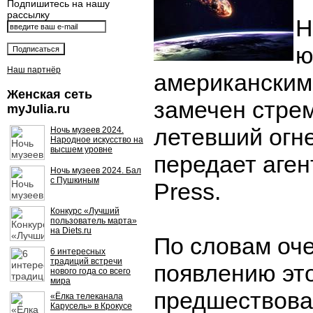
Подпишитесь на нашу
рассылку
Н
ю
Наш партнёр
американским
Женская сеть
замечен стре
myJulia.ru
летевший огн
Ночь музеев 2024.
Народное искусство на
высшем уровне
передает аген
Ночь музеев 2024. Бал
с Пушкиным
Press.
Конкурс «Лучший
пользователь марта»
на Diets.ru
По словам оч
6 интересных
традиций встречи
появлению это
нового года со всего
мира
предшествова
«Ёлка телеканала
Карусель» в Крокусе