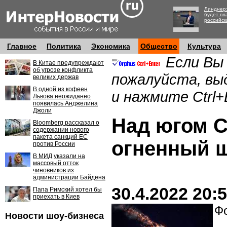
Линднер:
будет пл
российск
Главное
Политика
Экономика
Общество
Культура
Если Вы
В Китае предупреждают
об угрозе конфликта
пожалуйста, вы
великих держав
В одной из кофеен
и нажмите Ctrl+
Львова неожиданно
появилась Анджелина
Джоли
Над югом 
Bloomberg рассказал о
содержании нового
пакета санкций ЕС
огненный 
против России
В МИД указали на
массовый отток
чиновников из
администрации Байдена
30.4.2022 20:
Папа Римский хотел бы
приехать в Киев
Фо
Новости шоу-бизнеса