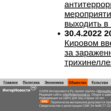
антитеррор
мероприяти
выходить в
30.4.2022 2
Кировом вв
за заражен
трихинелле
Главное
Политика
Экономика
Общество
Культура
©2008 Интерновости.Ру, проект группы «
МедиаФо
Редакция сайта:
info@internovosti.ru
. Общие и адм
Информация на сайте для лиц старше 18 лет.
Перепечатка материалов допускается при н
Свидетельство о регистрации СМИ Эл №ФС77-32