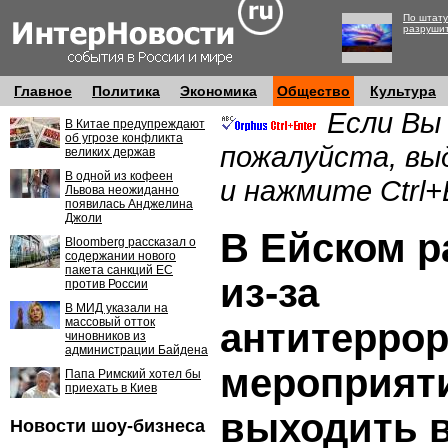
По штату
разруши
Главное
Политика
Экономика
Общество
Культура
Если Вы
В Китае предупреждают
об угрозе конфликта
пожалуйста, вы
великих держав
В одной из кофеен
и нажмите Ctrl+
Львова неожиданно
появилась Анджелина
Джоли
В Ейском р
Bloomberg рассказал о
содержании нового
пакета санкций ЕС
из-за
против России
В МИД указали на
массовый отток
антитеррор
чиновников из
администрации Байдена
мероприят
Папа Римский хотел бы
приехать в Киев
выходить 
Новости шоу-бизнеса