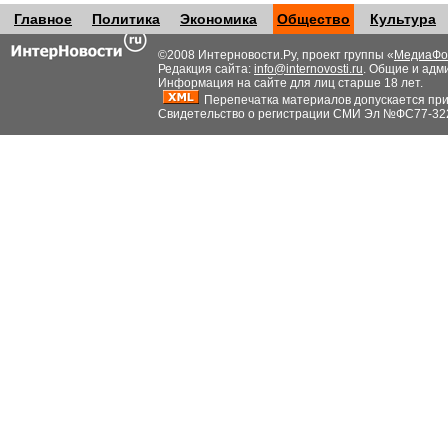
Главное
Политика
Экономика
Общество
Культура
©2008 Интерновости.Ру, проект группы «
МедиаФо
Редакция сайта:
info@internovosti.ru
. Общие и адм
Информация на сайте для лиц старше 18 лет.
Перепечатка материалов допускается при н
Свидетельство о регистрации СМИ Эл №ФС77-32