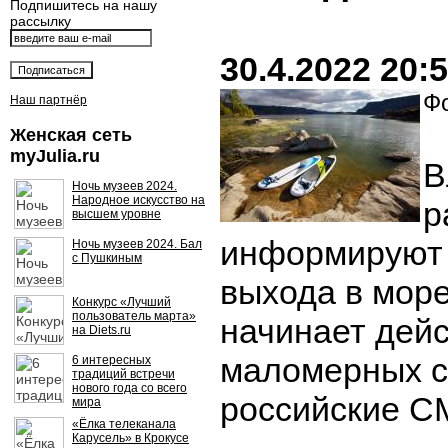
Подпишитесь на нашу
рассылку
30.4.2022 20:
Фо
Наш партнёр
Женская сеть
myJulia.ru
В
Ночь музеев 2024.
Народное искусство на
р
высшем уровне
информируют 
Ночь музеев 2024. Бал
с Пушкиным
выхода в море
Конкурс «Лучший
пользователь марта»
начинает дейс
на Diets.ru
маломерных с
6 интересных
традиций встречи
нового года со всего
российские С
мира
«Ёлка телеканала
Карусель» в Крокусе