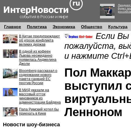
Линднер:
будет пл
российск
Главное
Политика
Экономика
Общество
Культура
Если Вы
В Китае предупреждают
об угрозе конфликта
пожалуйста, вы
великих держав
В одной из кофеен
и нажмите Ctrl+
Львова неожиданно
появилась Анджелина
Джоли
Пол Макка
Bloomberg рассказал о
содержании нового
пакета санкций ЕС
выступил 
против России
В МИД указали на
массовый отток
виртуальн
чиновников из
администрации Байдена
Ленноном
Папа Римский хотел бы
приехать в Киев
Новости шоу-бизнеса