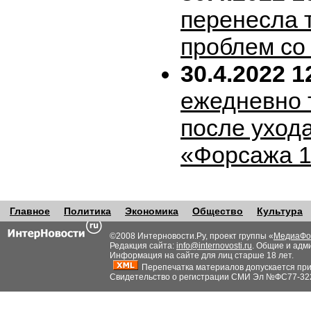
перенесла т
проблем со
30.4.2022 1
ежедневно 
после уход
«Форсажа 
Главное
Политика
Экономика
Общество
Культура
©2008 Интерновости.Ру, проект группы «
МедиаФо
Редакция сайта:
info@internovosti.ru
. Общие и адм
Информация на сайте для лиц старше 18 лет.
Перепечатка материалов допускается при н
Свидетельство о регистрации СМИ Эл №ФС77-32