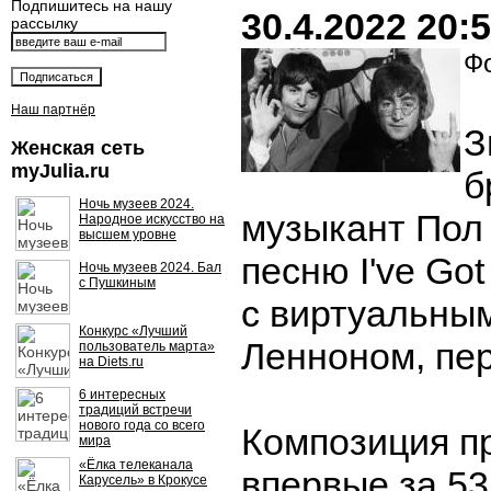
Подпишитесь на нашу
30.4.2022 20:
рассылку
Фо
Наш партнёр
З
Женская сеть
myJulia.ru
б
Ночь музеев 2024.
музыкант Пол
Народное искусство на
высшем уровне
песню I've Got
Ночь музеев 2024. Бал
с Пушкиным
с виртуальны
Конкурс «Лучший
Ленноном, пер
пользователь марта»
на Diets.ru
6 интересных
традиций встречи
нового года со всего
Композиция п
мира
«Ёлка телеканала
впервые за 53
Карусель» в Крокусе