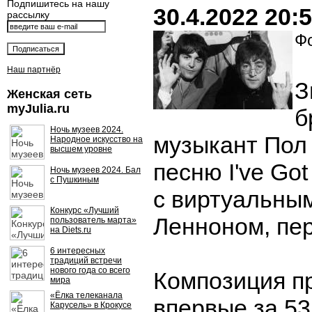
Подпишитесь на нашу
30.4.2022 20:
рассылку
Фо
Наш партнёр
З
Женская сеть
myJulia.ru
б
Ночь музеев 2024.
музыкант Пол
Народное искусство на
высшем уровне
песню I've Got
Ночь музеев 2024. Бал
с Пушкиным
с виртуальны
Конкурс «Лучший
Ленноном, пер
пользователь марта»
на Diets.ru
6 интересных
традиций встречи
нового года со всего
Композиция п
мира
«Ёлка телеканала
впервые за 53
Карусель» в Крокусе