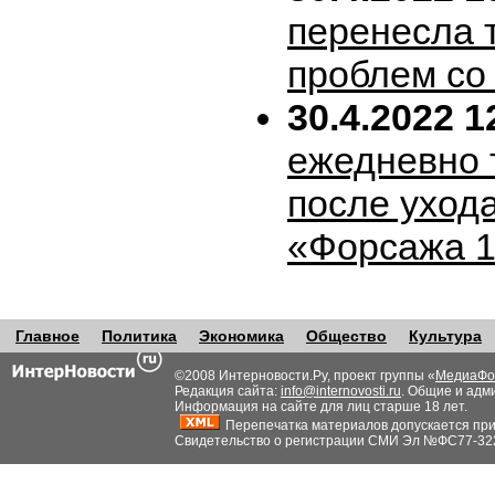
перенесла т
проблем со
30.4.2022 1
ежедневно 
после уход
«Форсажа 
Главное
Политика
Экономика
Общество
Культура
©2008 Интерновости.Ру, проект группы «
МедиаФо
Редакция сайта:
info@internovosti.ru
. Общие и адм
Информация на сайте для лиц старше 18 лет.
Перепечатка материалов допускается при н
Свидетельство о регистрации СМИ Эл №ФС77-32