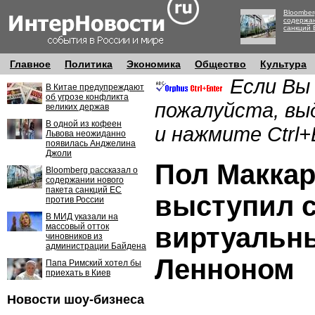
Bloomber
содержан
санкций 
Главное
Политика
Экономика
Общество
Культура
Если Вы
В Китае предупреждают
об угрозе конфликта
пожалуйста, вы
великих держав
В одной из кофеен
и нажмите Ctrl+
Львова неожиданно
появилась Анджелина
Джоли
Пол Макка
Bloomberg рассказал о
содержании нового
пакета санкций ЕС
выступил 
против России
В МИД указали на
массовый отток
виртуальн
чиновников из
администрации Байдена
Ленноном
Папа Римский хотел бы
приехать в Киев
Новости шоу-бизнеса