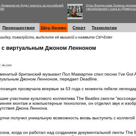
 Германия не будет платить за российский
Отец Владислава Галкина проко
лях
«воскрешение» сына в «Диверса
Происшествия
Шоу-бизнес
Спорт
Технологии
шибку, пожалуйста, выделите её мышкой и нажмите Ctrl+Enter
л с виртуальным Джоном Ленноном
: vk.com
менитый британский музыкант Пол Маккартни спел песню I've Got A
туальным Джоном Ленноном, передает Deadline.
позиция прозвучала впервые за 53 года с момента гибели легендар
шие участники культового коллектива The Beatles смогли "воссоед
еняя монтаж и компьютерные технологии, он отделил звук и изоб
утствия Джона Леннона.
ртни получил уникальную возможность вновь выступить с коллегой 
она, когда он работал над созданием документальной ленты The Be