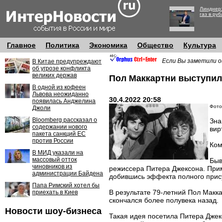
Линднер:
газ в руб
Главное
Политика
Экономика
Общество
Культура
Если Вы заметили о
В Китае предупреждают
об угрозе конфликта
великих держав
Пол Маккартни выступи
В одной из кофеен
Львова неожиданно
30.4.2022 20:58
появилась Анджелина
Фото
Джоли
Bloomberg рассказал о
Зна
содержании нового
вир
пакета санкций ЕС
против России
Ком
В МИД указали на
массовый отток
Быв
чиновников из
режиссера Питера Джексона. Прим
администрации Байдена
добившись эффекта полного прис
Папа Римский хотел бы
В результате 79-летний Пол Макка
приехать в Киев
скончался более полувека назад.
Новости шоу-бизнеса
Такая идея посетила Питера Джекс