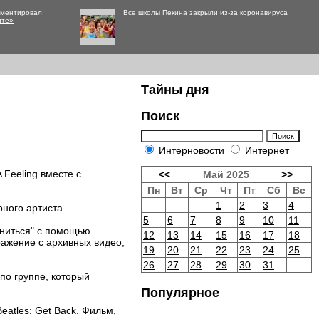
мментировал
Все школы Пекина закрыли из-за коронавируса
нте»
Тайны дня
Поиск
Интерновости
Интернет
 Feeling вместе с
<<
Май 2025
>>
Пн
Вт
Ср
Чт
Пт
Сб
Вс
1
2
3
4
ного артиста.
5
6
7
8
9
10
11
иниться" с помощью
12
13
14
15
16
17
18
ражение с архивных видео,
19
20
21
22
23
24
25
26
27
28
29
30
31
по группе, который
Популярное
atles: Get Back. Фильм,