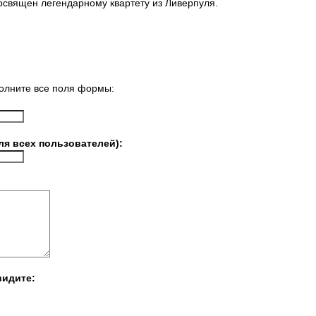
освящен легендарному квартету из Ливерпуля.
олните все поля формы:
ля всех пользователей):
видите: