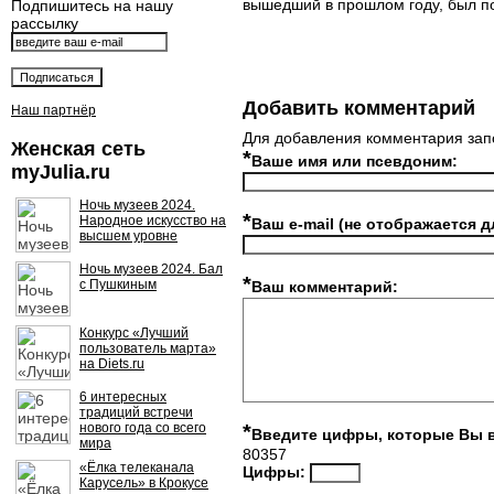
вышедший в прошлом году, был п
Подпишитесь на нашу
рассылку
Добавить комментарий
Наш партнёр
Для добавления комментария зап
Женская сеть
*
Ваше имя или псевдоним:
myJulia.ru
Ночь музеев 2024.
*
Народное искусство на
Ваш e-mail (не отображается д
высшем уровне
Ночь музеев 2024. Бал
*
с Пушкиным
Ваш комментарий:
Конкурс «Лучший
пользователь марта»
на Diets.ru
6 интересных
традиций встречи
нового года со всего
*
Введите цифры, которые Вы 
мира
80357
«Ёлка телеканала
Цифры:
Карусель» в Крокусе