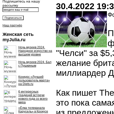
Подпишитесь на нашу
30.4.2022 19:
рассылку
Фо
Наш партнёр
П
Женская сеть
myJulia.ru
ф
Ночь музеев 2024.
"Челси" за $5
Народное искусство на
высшем уровне
желание брит
Ночь музеев 2024. Бал
с Пушкиным
миллиардер Д
Конкурс «Лучший
пользователь марта»
на Diets.ru
Как пишет The
6 интересных
традиций встречи
нового года со всего
это пока сам
мира
«Ёлка телеканала
из предложен
Карусель» в Крокусе