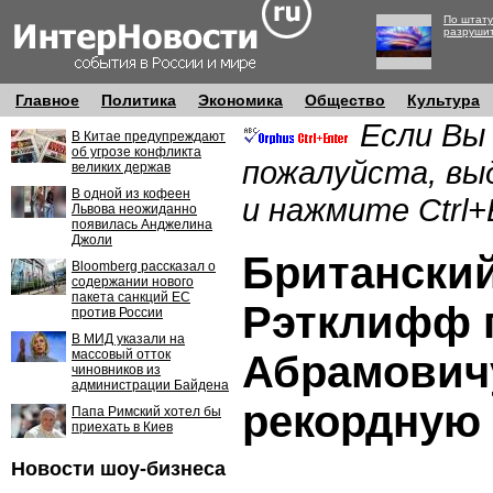
По штату
разруши
Главное
Политика
Экономика
Общество
Культура
Если Вы
В Китае предупреждают
об угрозе конфликта
пожалуйста, вы
великих держав
В одной из кофеен
и нажмите Ctrl+
Львова неожиданно
появилась Анджелина
Джоли
Британски
Bloomberg рассказал о
содержании нового
пакета санкций ЕС
Рэтклифф 
против России
В МИД указали на
массовый отток
Абрамовичу
чиновников из
администрации Байдена
рекордную
Папа Римский хотел бы
приехать в Киев
Новости шоу-бизнеса