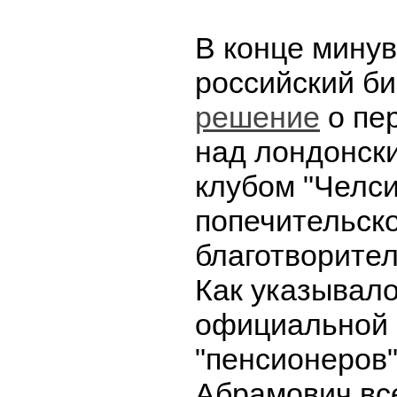
В конце мину
российский б
решение
о пе
над лондонск
клубом "Челси
попечительск
благотворите
Как указывало
официальной 
"пенсионеров"
Абрамович вс