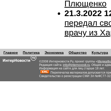
Плющенко
21.3.2022 1
передал сво
врачу из Х
Главное
Политика
Экономика
Общество
Культура
©2008 Интерновости.Ру, проект группы «
МедиаФо
Редакция сайта:
info@internovosti.ru
. Общие и адм
Информация на сайте для лиц старше 18 лет.
Перепечатка материалов допускается при н
Свидетельство о регистрации СМИ Эл №ФС77-32