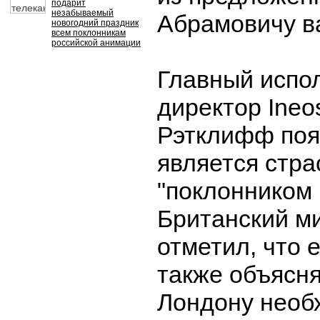
подарит
незабываемый
Абрамовичу в
новогодний праздник
всем поклонникам
российской анимации
Главный испо
директор Ine
Рэтклифф поя
является стр
"поклонником 
Британский м
отметил, что 
также объясня
Лондону необх