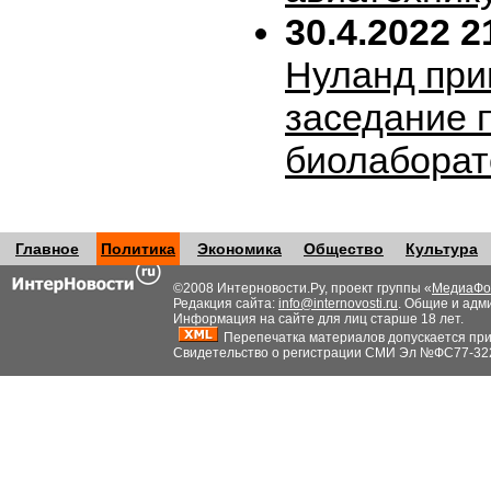
30.4.2022 2
Нуланд при
заседание 
биолабора
Главное
Политика
Экономика
Общество
Культура
©2008 Интерновости.Ру, проект группы «
МедиаФо
Редакция сайта:
info@internovosti.ru
. Общие и адм
Информация на сайте для лиц старше 18 лет.
Перепечатка материалов допускается при н
Свидетельство о регистрации СМИ Эл №ФС77-32