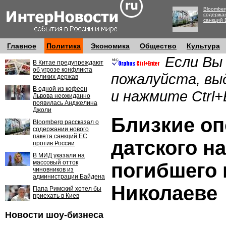
Bloomber
содержан
санкций 
Главное
Политика
Экономика
Общество
Культура
Если Вы
В Китае предупреждают
об угрозе конфликта
пожалуйста, вы
великих держав
В одной из кофеен
и нажмите Ctrl+
Львова неожиданно
появилась Анджелина
Джоли
Близкие оп
Bloomberg рассказал о
содержании нового
пакета санкций ЕС
датского н
против России
В МИД указали на
массовый отток
погибшего 
чиновников из
администрации Байдена
Николаеве
Папа Римский хотел бы
приехать в Киев
Новости шоу-бизнеса