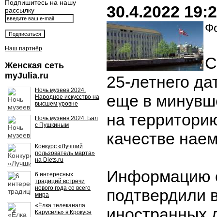
Подпишитесь на нашу
30.4.2022 19:
рассылку
Фо
Наш партнёр
С
Женская сеть
myJulia.ru
25-летнего да
Ночь музеев 2024.
еще в минувш
Народное искусство на
высшем уровне
на территори
Ночь музеев 2024. Бал
с Пушкиным
качестве наем
Конкурс «Лучший
пользователь марта»
на Diets.ru
Информацию о
6 интересных
традиций встречи
нового года со всего
подтвердили 
мира
«Ёлка телеканала
иностранных 
Карусель» в Крокусе