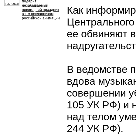
подарит
незабываемый
Как информир
новогодний праздник
всем поклонникам
российской анимации
Центрального 
ее обвиняют в
надругательст
В ведомстве п
вдова музыкан
совершении уби
105 УК РФ) и 
над телом умер
244 УК РФ).