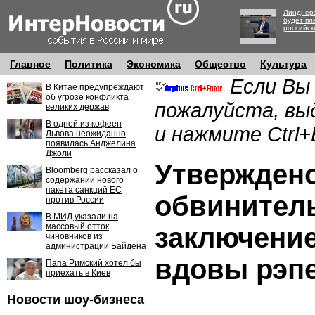
Линднер:
будет пл
российск
Главное
Политика
Экономика
Общество
Культура
Если Вы
В Китае предупреждают
об угрозе конфликта
пожалуйста, вы
великих держав
В одной из кофеен
и нажмите Ctrl+
Львова неожиданно
появилась Анджелина
Джоли
Утвержден
Bloomberg рассказал о
содержании нового
пакета санкций ЕС
обвинител
против России
В МИД указали на
массовый отток
заключение
чиновников из
администрации Байдена
вдовы рэпе
Папа Римский хотел бы
приехать в Киев
Новости шоу-бизнеса