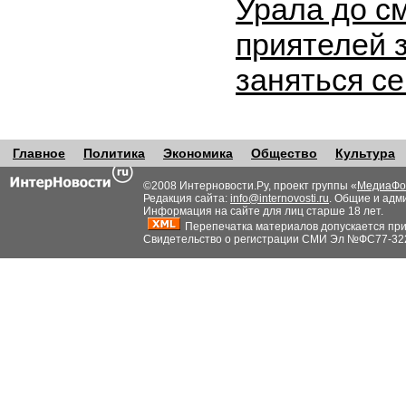
Урала до с
приятелей 
заняться с
Главное
Политика
Экономика
Общество
Культура
©2008 Интерновости.Ру, проект группы «
МедиаФо
Редакция сайта:
info@internovosti.ru
. Общие и адм
Информация на сайте для лиц старше 18 лет.
Перепечатка материалов допускается при н
Свидетельство о регистрации СМИ Эл №ФС77-32