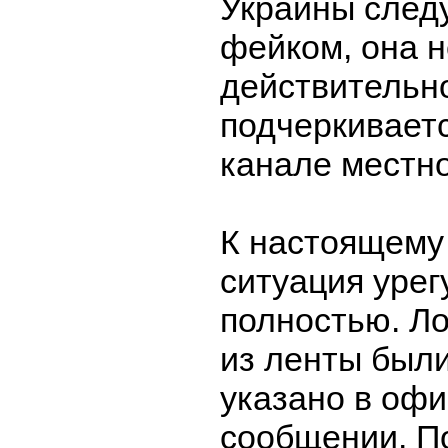
Украины следу
фейком, она н
действительн
подчеркиваетс
канале местно
К настоящему
ситуация уре
полностью. Л
из ленты был
указано в оф
сообщении. П