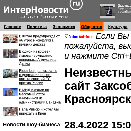
Линднер:
будет пл
российск
Главное
Политика
Экономика
Общество
Культура
Если Вы
В Китае предупреждают
об угрозе конфликта
пожалуйста, вы
великих держав
В одной из кофеен
и нажмите Ctrl+
Львова неожиданно
появилась Анджелина
Джоли
Неизвестн
Bloomberg рассказал о
содержании нового
пакета санкций ЕС
сайт Заксо
против России
В МИД указали на
массовый отток
Красноярск
чиновников из
администрации Байдена
Папа Римский хотел бы
приехать в Киев
28.4.2022 15:
Новости шоу-бизнеса