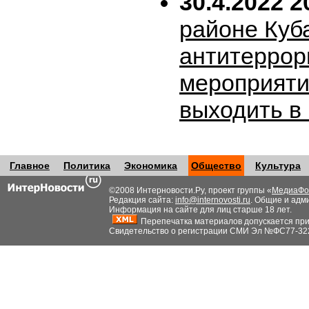
30.4.2022 2
районе Куб
антитеррор
мероприяти
выходить в
Главное
Политика
Экономика
Общество
Культура
©2008 Интерновости.Ру, проект группы «
МедиаФо
Редакция сайта:
info@internovosti.ru
. Общие и адм
Информация на сайте для лиц старше 18 лет.
Перепечатка материалов допускается при н
Свидетельство о регистрации СМИ Эл №ФС77-32