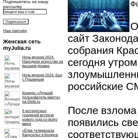
Подпишитесь на нашу
Фо
рассылку
О
Наш партнёр
сайт Законод
Женская сеть
собрания Крас
myJulia.ru
Ночь музеев 2024.
сегодня утром
Народное искусство на
высшем уровне
злоумышленни
Ночь музеев 2024. Бал
с Пушкиным
российские С
Конкурс «Лучший
пользователь марта»
на Diets.ru
После взлома
6 интересных
традиций встречи
появились све
нового года со всего
мира
«Ёлка телеканала
соответствую
Карусель» в Крокусе