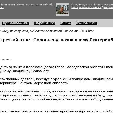
 Германия не будет платить за российский
Отец Владислава Галкина проко
лях
«воскрешение» сына в «Диверса
Происшествия
Шоу-бизнес
Спорт
Технологии
шибку, пожалуйста, выделите её мышкой и нажмите Ctrl+Enter
л резкий ответ Соловьеву, назвавшему Екатерин
 mstrok.ru
дить за языком порекомендовал глава Свердловской области Евге
ущему Владимиру Соловьеву.
евизионный деятель, беседуя с уральским полпредом Владимиром
теринбург "центром мерзотной либероты".
ва российского региона с осуждением отреагировал на высказыван
ал при оскорблении Екатеринбурга слова, которые вряд ли будут п
бенно ценят тех, кто способен следить "за своим языком", Куйваш
то многие его земляки захотят лично прокомментировать реплики С