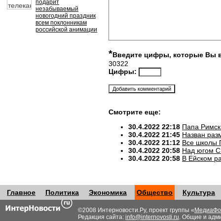
подарит
незабываемый
новогодний праздник
всем поклонникам
российской анимации
*
Введите цифры, которые Вы 
30322
Цифры:
Смотрите еще:
30.4.2022 22:18
Папа Римск
30.4.2022 21:45
Назван разм
30.4.2022 21:12
Все школы 
30.4.2022 20:58
Над югом С
30.4.2022 20:58
В Ейском р
Главное
Политика
Экономика
Общество
Культура
©2008 Интерновости.Ру, проект группы «
МедиаФо
Редакция сайта:
info@internovosti.ru
. Общие и адм