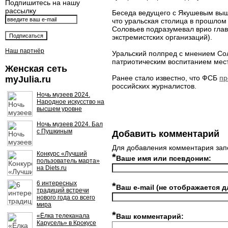
Подпишитесь на нашу
рассылку
Беседа ведущего с Якушевым вышла
что уральская столица в прошлом
Соловьев подразумевал врио глав
экстремистских организаций).
Наш партнёр
Уральский полпред с мнением Сол
патриотическим воспитанием мес
Женская сеть
Ранее стало известно, что ФСБ
пр
myJulia.ru
российских журналистов.
Ночь музеев 2024.
Народное искусство на
высшем уровне
Ночь музеев 2024. Бал
с Пушкиным
Добавить комментарий
Для добавления комментария зап
Конкурс «Лучший
*
Ваше имя или псевдоним:
пользователь марта»
на Diets.ru
6 интересных
*
Ваш e-mail (не отображается д
традиций встречи
нового года со всего
мира
*
«Ёлка телеканала
Ваш комментарий:
Карусель» в Крокусе