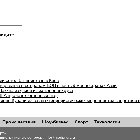
видите:
ий хотел бы приехать в Киев
ер выплат ветеранам ВОВ в честь 9 мая в странах Азии
Пекина закрыли из-за коронавируса
ША пролетел огненный шар
айоне Кубани из-за антитеррористических мероприятий запретили 
Происшествия
Шоу-бизнес
Спорт
Технологии
рт
»
инистративные вопросы:
info@mediafort.ru