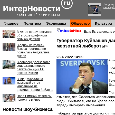
Линднер:
газ в руб
Главное
Политика
Экономика
Общество
Культура
Если Вы заметили о
В Китае предупреждают
об угрозе конфликта
великих держав
Губернатор Куйвашев да
В одной из кофеен
мерзотной либероты»
Львова неожиданно
появилась Анджелина
Джоли
28.4.2022 14:09
Фото:
Bloomberg рассказал о
содержании нового
Сле
пакета санкций ЕС
вед
против России
В МИД указали на
Тел
массовый отток
Ека
чиновников из
администрации Байдена
Гла
Папа Римский хотел бы
отметив, что Соловьев использов
приехать в Киев
люди. Учитывая, что на Урале осо
впредь выбирать выражения.
Новости шоу-бизнеса
Губернатор при этом допустил, ч