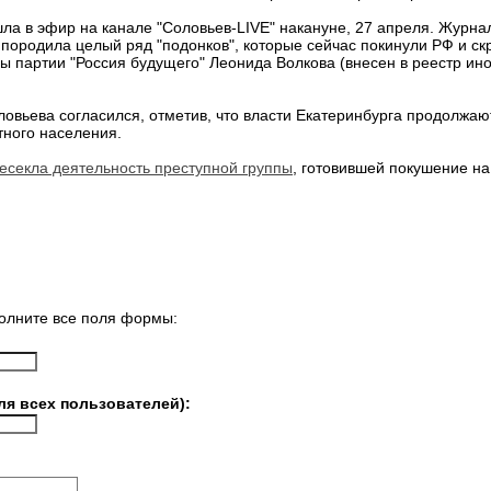
 в эфир на канале "Соловьев-LIVE" накануне, 27 апреля. Журнали
 породила целый ряд "подонков", которые сейчас покинули РФ и с
ы партии "Россия будущего" Леонида Волкова (внесен в реестр ино
овьева согласился, отметив, что власти Екатеринбурга продолжаю
тного населения.
есекла деятельность преступной группы
, готовившей покушение на
олните все поля формы:
ля всех пользователей):