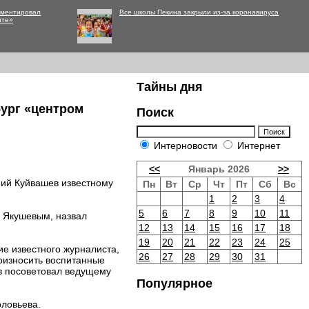
мментировал
Все школы Пекина закрыли из-за коронавируса
нте»
Тайны дня
бург «центром
Поиск
Интерновости
Интернет
<<
Январь 2026
>>
ний Куйвашев известному
Пн
Вт
Ср
Чт
Пт
Сб
Вс
1
2
3
4
5
6
7
8
9
10
11
 Якушевым, назвал
12
13
14
15
16
17
18
19
20
21
22
23
24
25
ие известного журналиста,
26
27
28
29
30
31
роизносить воспитанные
ев посоветовал ведущему
Популярное
оловьева.