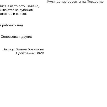
Кулинарные рецепты на Поваренке
ст, в частности, заявил,
крываются за рубежом.
агентов и список
т работать над
 Соловьева и других
Автор: Злата Богатова
Прочтений: 3029