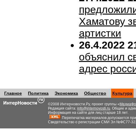
предложил
Хаматову з
артистки
26.4.2022 2
объяснил с
адрес росс
Главное
Политика
Экономика
Общество
Культура
©2008 Интерновости.Ру, проект группы «
МедиаФо
Редакция сайта:
info@internovosti.ru
. Общие и адм
Информация на сайте для лиц старше 18 лет.
Перепечатка материалов допускается при н
Свидетельство о регистрации СМИ Эл №ФС77-32