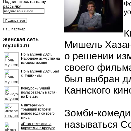
Подпишитесь на нашу
Фо
рассылку
yo
Наш партнёр
К
Женская сеть
Мишель Хазан
myJulia.ru
о решении из
Ночь музеев 2024.
Народное искусство на
высшем уровне
своего фильма
Ночь музеев 2024. Бал
был выбран дл
с Пушкиным
Каннского ки
Конкурс «Лучший
пользователь марта»
на Diets.ru
6 интересных
традиций встречи
Зомби-комеди
нового года со всего
мира
называться Co
«Ёлка телеканала
Карусель» в Крокусе