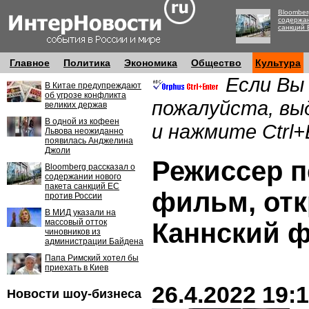
Bloomber
содержан
санкций 
Главное
Политика
Экономика
Общество
Культура
Если Вы
В Китае предупреждают
об угрозе конфликта
пожалуйста, вы
великих держав
В одной из кофеен
и нажмите Ctrl+
Львова неожиданно
появилась Анджелина
Джоли
Режиссер 
Bloomberg рассказал о
содержании нового
пакета санкций ЕС
фильм, от
против России
В МИД указали на
массовый отток
Каннский 
чиновников из
администрации Байдена
Папа Римский хотел бы
приехать в Киев
26.4.2022 19:
Новости шоу-бизнеса