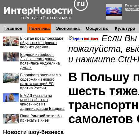
По штату
разруши
Главное
Политика
Экономика
Общество
Культура
Если Вы
В Китае предупреждают
об угрозе конфликта
пожалуйста, вы
великих держав
В одной из кофеен
и нажмите Ctrl+
Львова неожиданно
появилась Анджелина
Джоли
В Польшу 
Bloomberg рассказал о
содержании нового
пакета санкций ЕС
шесть тяж
против России
В МИД указали на
массовый отток
транспорт
чиновников из
администрации Байдена
самолетов
Папа Римский хотел бы
приехать в Киев
Новости шоу-бизнеса