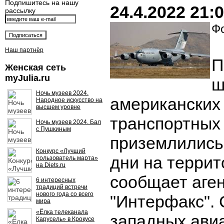
Подпишитесь на нашу
24.4.2022 21:
рассылку
Фо
Наш партнёр
П
Женская сеть
myJulia.ru
ш
Ночь музеев 2024.
американских
Народное искусство на
высшем уровне
транспортных
Ночь музеев 2024. Бал
с Пушкиным
приземлились
Конкурс «Лучший
дни на терри
пользователь марта»
на Diets.ru
сообщает аге
6 интересных
традиций встречи
нового года со всего
"Интерфакс".
мира
«Ёлка телеканала
западных авиа
Карусель» в Крокусе