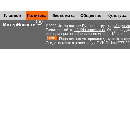
Главное
Политика
Экономика
Общество
Культура
©2008 Интерновости.Ру, проект группы «
МедиаФо
Редакция сайта:
info@internovosti.ru
. Общие и адм
Информация на сайте для лиц старше 18 лет.
Перепечатка материалов допускается при н
Свидетельство о регистрации СМИ Эл №ФС77-32