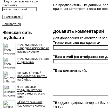
Подпишитесь на нашу
По предварительным данным, боль
рассылку
причинах катастрофы пока не пос
Наш партнёр
Добавить комментарий
Женская сеть
myJulia.ru
Для добавления комментария зап
*
Ваше имя или псевдоним:
Ночь музеев 2024.
Народное искусство на
высшем уровне
*
Ваш e-mail (не отображается д
Ночь музеев 2024. Бал
с Пушкиным
*
Ваш комментарий:
Конкурс «Лучший
пользователь марта»
на Diets.ru
6 интересных
традиций встречи
нового года со всего
мира
*
«Ёлка телеканала
Введите цифры, которые Вы 
Карусель» в Крокусе
18953