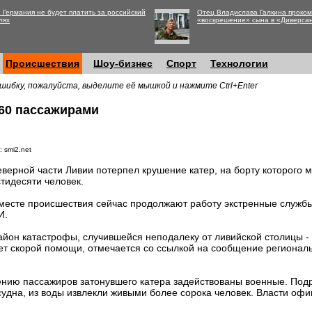
 Германия не будет платить за российский
Отец Владислава Галкина проко
лях
«воскрешение» сына в «Диверса
Происшествия
Шоу-бизнес
Спорт
Технологии
шибку, пожалуйста, выделите её мышкой и нажмите Ctrl+Enter
 60 пассажирами
 smi2.net
еверной части Ливии потерпел крушение катер, на борту которого 
тидесяти человек.
месте происшествия сейчас продолжают работу экстренные служб
И.
айон катастрофы, случившейся неподалеку от ливийской столицы -
ет скорой помощи, отмечается со ссылкой на сообщение регионал
ению пассажиров затонувшего катера задействованы военные. По
судна, из воды извлекли живыми более сорока человек. Власти оф