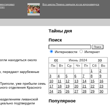
мментировал
Все школы Пекина закрыли из-за коронавируса
нте»
Тайны дня
Поиск
Интерновости
Интернет
могли находиться около
<<
Июнь 2024
>>
Пн
Вт
Ср
Чт
Пт
Сб
Вс
1
2
ы, передают зарубежные
3
4
5
6
7
8
9
10
11
12
13
14
15
16
 Триполи, уже прибыли семь
17
18
19
20
21
22
23
ьного отделения Красного
24
25
26
27
28
29
30
дразделениям ливанской
Популярное
ициально подтвердили