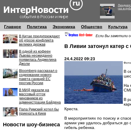
Линднер:
газ в руб
Главное
Политика
Экономика
Общество
Культура
Если Вы заметили о
В Китае предупреждают
об угрозе конфликта
великих держав
В Ливии затонул катер с
В одной из кофеен
Львова неожиданно
24.4.2022 09:23
появилась Анджелина
Фото:
Джоли
Bloomberg рассказал о
В с
содержании нового
шес
пакета санкций ЕС
против России
На 
СМ
В МИД указали на
массовый отток
чиновников из
В р
администрации Байдена
кар
Креста.
Папа Римский хотел бы
приехать в Киев
В мероприятиях по поиску и спас
армии уже удалось добраться до 
Новости шоу-бизнеса
гибель ребенка.