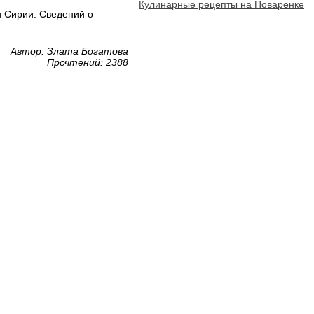
Кулинарные рецепты на Поваренке
и Сирии. Сведений о
Автор: Злата Богатова
Прочтений: 2388