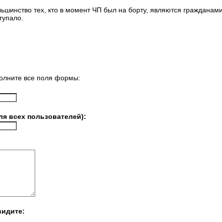
шинство тех, кто в момент ЧП был на борту, являются гражданам
тупало.
олните все поля формы:
ля всех пользователей):
видите: