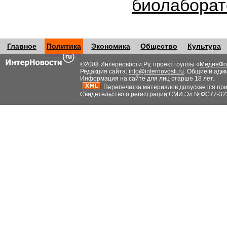
биолабора
Главное
Политика
Экономика
Общество
Культура
©2008 Интерновости.Ру, проект группы «
МедиаФо
Редакция сайта:
info@internovosti.ru
. Общие и адм
Информация на сайте для лиц старше 18 лет.
Перепечатка материалов допускается при н
Свидетельство о регистрации СМИ Эл №ФС77-32