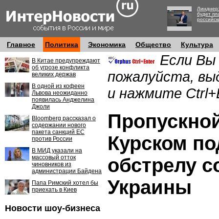
Линднер:
будет пл
российск
Главное
Политика
Экономика
Общество
Культура
Если Вы
В Китае предупреждают
об угрозе конфликта
пожалуйста, вы
великих держав
В одной из кофеен
и нажмите Ctrl+
Львова неожиданно
появилась Анджелина
Джоли
Пропускной
Bloomberg рассказал о
содержании нового
пакета санкций ЕС
Курском по
против России
В МИД указали на
массовый отток
обстрелу с
чиновников из
администрации Байдена
Украины
Папа Римский хотел бы
приехать в Киев
Новости шоу-бизнеса