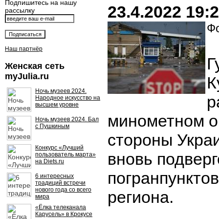
Подпишитесь на нашу
23.4.2022 19:
рассылку
Фо
Наш партнёр
Г
Женская сеть
myJulia.ru
К
Ночь музеев 2024.
р
Народное искусство на
высшем уровне
минометном о
Ночь музеев 2024. Бал
с Пушкиным
стороны Укра
Конкурс «Лучший
вновь подверг
пользователь марта»
на Diets.ru
погранпунктов
6 интересных
традиций встречи
нового года со всего
региона.
мира
«Ёлка телеканала
Карусель» в Крокусе